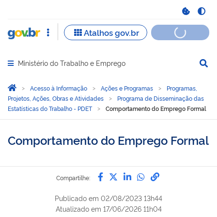
Ministério do Trabalho e Emprego
Abrir menu principal de navegação
Você está aqui:
Página Inicial
Acesso à Informação
Ações e Programas
Programas,
Projetos, Ações, Obras e Atividades
Programa de Disseminação das
Estatísticas do Trabalho - PDET
Comportamento do Emprego Formal
Comportamento do Emprego Formal
Compartilhe por Facebook
Compartilhe por Twitter
Compartilhe por Lin
Compartilhe por
link para Copi
Compartilhe:
Publicado em
02/08/2023 13h44
Atualizado em
17/06/2026 11h04