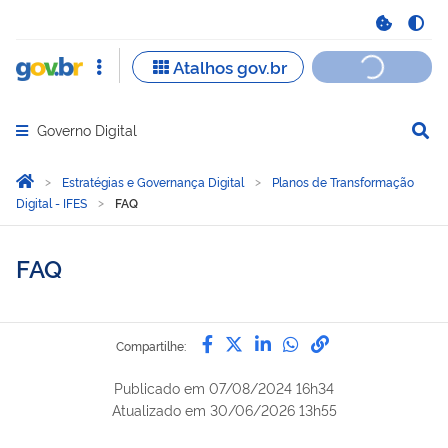
Governo Digital
Abrir menu principal de navegação
Você está aqui:
Página Inicial
Estratégias e Governança Digital
Planos de Transformação
Digital - IFES
FAQ
FAQ
Compartilhe por Facebook
Compartilhe por Twitter
Compartilhe por Lin
Compartilhe por
link para Copi
Compartilhe:
Publicado em
07/08/2024 16h34
Atualizado em
30/06/2026 13h55