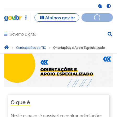
Governo Digital
Abrir menu principal de navegação
Você está aqui:
Página Inicial
Contratações de TIC
Orientações e Apoio Especializado
Orientações e Apoio Espec
O que é
Neste espaço, é possível encontrar orientações