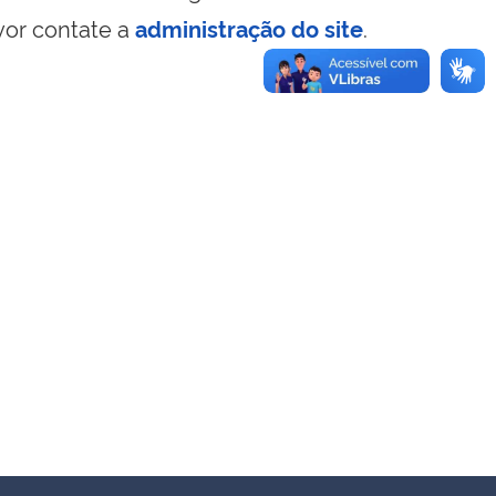
vor contate a
administração do site
.