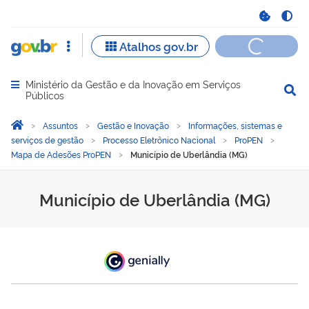
Ministério da Gestão e da Inovação em Serviços
Abrir menu principal de navegação
Públicos
Você está aqui:
Página Inicial
Assuntos
Gestão e Inovação
Informações, sistemas e
serviços de gestão
Processo Eletrônico Nacional
ProPEN
Mapa de Adesões ProPEN
Município de Uberlândia (MG)
Município de Uberlândia 
Município de Uberlândia (MG)