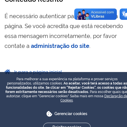
É necessário autenticar para visualizar essa
página. Se você acredita que está recebendo
essa mensagem incorretamente, por favor
contate a
administração do site
.
Ir para a página inicial
Para melhorar a sua experiência na plataforma e prover serviços
personalizados, utilizamos cookies.
Ao aceitar, você terá acesso a todas as
funcionalidades do site. Se clicar em "Rejeitar Cookies", os cookies que nã
forem estritamente necessários serão desativados.
Para escolher quais que
autorizar, clique em "Gerenciar cookies". Saiba mais em nossa
Declaração d
Cookies
.
Gerenciar cookies
Rejeitar cookies