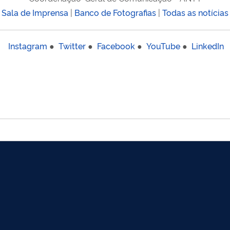
Sala de Imprensa
|
Banco de Fotografias
|
Todas as notícias
Instagram
●
Twitter
●
Facebook
●
YouTube
●
LinkedIn