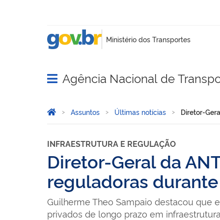
Agência Nacional de Transpo
Abrir menu principal de navegação
Você está aqui:
Página Inicial
Assuntos
Últimas notícias
Diretor-Ger
INFRAESTRUTURA E REGULAÇÃO
Diretor-Geral da AN
reguladoras durante
Guilherme Theo Sampaio destacou que esta
privados de longo prazo em infraestrutura