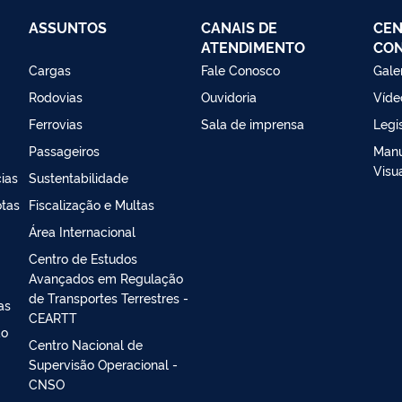
ASSUNTOS
CANAIS DE
CEN
ATENDIMENTO
CO
Cargas
Fale Conosco
Gale
Rodovias
Ouvidoria
Víde
Ferrovias
Sala de imprensa
Legi
Passageiros
Manu
Visu
ias
Sustentabilidade
otas
Fiscalização e Multas
Área Internacional
Centro de Estudos
Avançados em Regulação
de Transportes Terrestres -
as
CEARTT
ao
Centro Nacional de
Supervisão Operacional -
CNSO