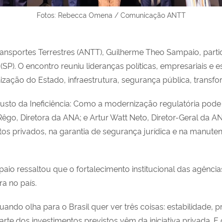
Fotos: Rebecca Omena / Comunicação ANTT
ansportes Terrestres (ANTT), Guilherme Theo Sampaio, partici
P). O encontro reuniu lideranças políticas, empresariais e es
ação do Estado, infraestrutura, segurança pública, transfo
sto da Ineficiência: Como a modernização regulatória pode d
ra Rêgo, Diretora da ANA; e Artur Watt Neto, Diretor-Geral da
tos privados, na garantia de segurança jurídica e na manute
aio ressaltou que o fortalecimento institucional das agênci
a no país.
quando olha para o Brasil quer ver três coisas: estabilidade,
 dos investimentos previstos vêm da iniciativa privada. E