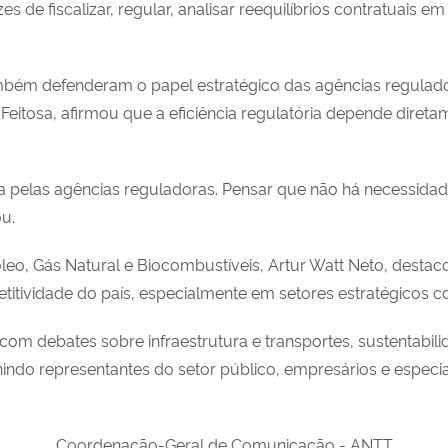
s de fiscalizar, regular, analisar reequilíbrios contratuais 
mbém defenderam o papel estratégico das agências regulador
Feitosa, afirmou que a eficiência regulatória depende diretam
 pelas agências reguladoras. Pensar que não há necessidade
u.
óleo, Gás Natural e Biocombustíveis, Artur Watt Neto, desta
titividade do país, especialmente em setores estratégicos c
ebates sobre infraestrutura e transportes, sustentabilidade, e
indo representantes do setor público, empresários e especial
Coordenação-Geral de Comunicação - ANTT