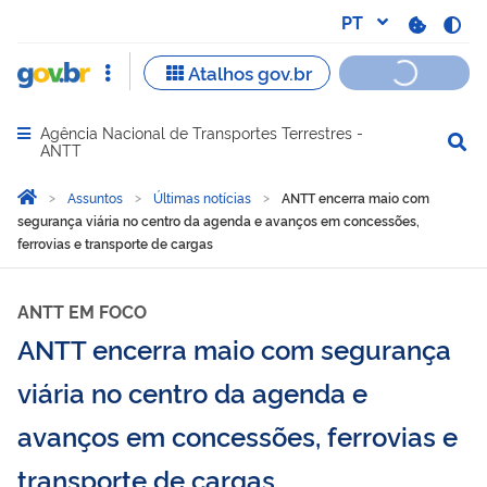
Agência Nacional de Transportes Terrestres -
Abrir menu principal de navegação
ANTT
Você está aqui:
Página Inicial
Assuntos
Últimas notícias
ANTT encerra maio com
segurança viária no centro da agenda e avanços em concessões,
ferrovias e transporte de cargas
ANTT EM FOCO
ANTT encerra maio com segurança
viária no centro da agenda e
avanços em concessões, ferrovias e
transporte de cargas