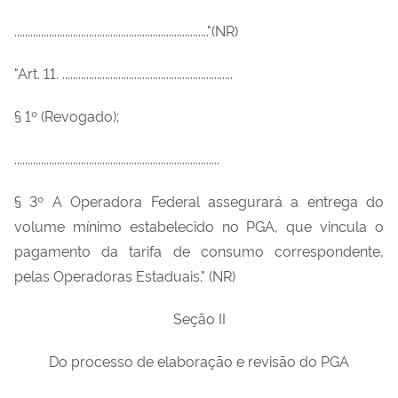
........................................................................."(NR)
"Art. 11. ................................................................
§ 1º (Revogado);
.............................................................................
§ 3º A Operadora Federal assegurará a entrega do
volume mínimo estabelecido no PGA, que vincula o
pagamento da tarifa de consumo correspondente,
pelas Operadoras Estaduais." (NR)
Seção II
Do processo de elaboração e revisão do PGA