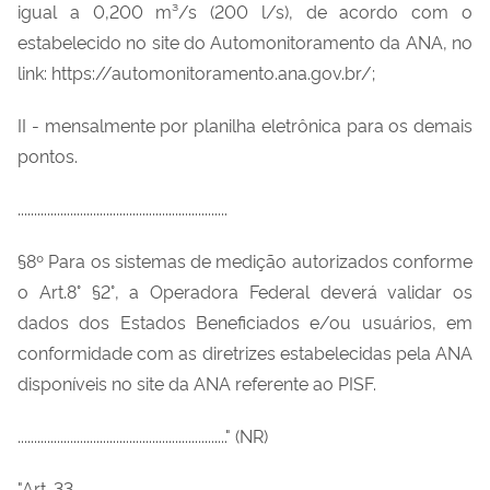
igual a 0,200 m³/s (200 l/s), de acordo com o
estabelecido no site do Automonitoramento da ANA, no
link: https://automonitoramento.ana.gov.br/;
II - mensalmente por planilha eletrônica para os demais
pontos.
................................................................
§8º Para os sistemas de medição autorizados conforme
o Art.8° §2°, a Operadora Federal deverá validar os
dados dos Estados Beneficiados e/ou usuários, em
conformidade com as diretrizes estabelecidas pela ANA
disponíveis no site da ANA referente ao PISF.
................................................................" (NR)
"Art. 33 ..................................................