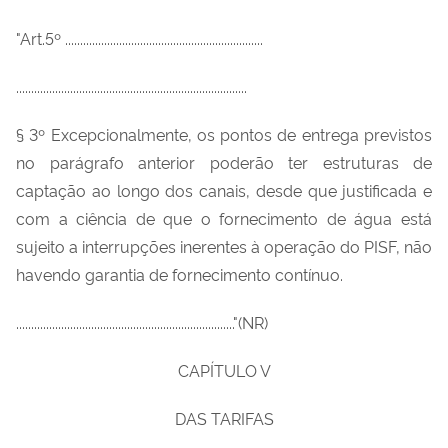
"Art.5º ..................................................................
.............................................................................
§ 3º Excepcionalmente, os pontos de entrega previstos
no parágrafo anterior poderão ter estruturas de
captação ao longo dos canais, desde que justificada e
com a ciência de que o fornecimento de água está
sujeito a interrupções inerentes à operação do PISF, não
havendo garantia de fornecimento contínuo.
........................................................................."(NR)
CAPÍTULO V
DAS TARIFAS