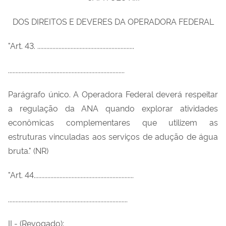
DOS DIREITOS E DEVERES DA OPERADORA FEDERAL
"Art. 43. ................................................................
.............................................................................
Parágrafo único. A Operadora Federal deverá respeitar
a regulação da ANA quando explorar atividades
econômicas complementares que utilizem as
estruturas vinculadas aos serviços de adução de água
bruta." (NR)
"Art. 44..................................................................
...............................................................................
II - (Revogado);