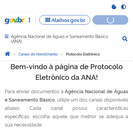
Agência Nacional de Águas e Saneamento Básico
Abrir menu principal de navegação
(ANA)
Você está aqui:
Página Inicial
Canais de Atendimento
Protocolo Eletrônico
Protocolo Eletrônico
Bem-vindo à página de Protocolo
Eletrônico da ANA!​
Para enviar documentos à
Agência Nacional de Águas
e Saneamento Básico
, utilize um dos canais disponíveis
abaixo.
Cada canal possui características
específicas
,
escolha aquele que melhor se adequa à
sua necessidade.