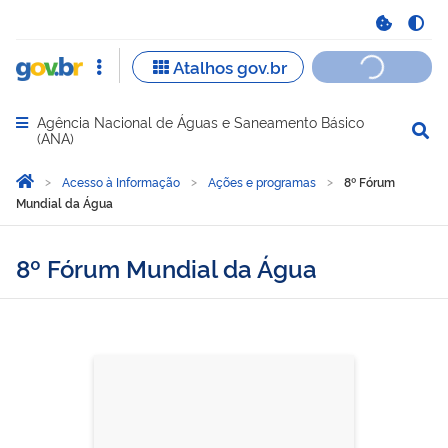
Agência Nacional de Águas e Saneamento Básico
Abrir menu principal de navegação
(ANA)
Você está aqui:
Página Inicial
Acesso à Informação
Ações e programas
8º Fórum
Mundial da Água
8º Fórum Mundial da Água