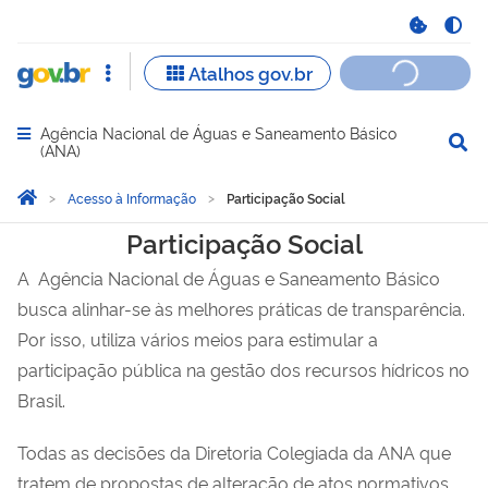
Agência Nacional de Águas e Saneamento Básico
Abrir menu principal de navegação
(ANA)
Você está aqui:
Página Inicial
Acesso à Informação
Participação Social
Participação Social
Participação Social
A Agência Nacional de Águas e Saneamento Básico
busca alinhar-se às melhores práticas de transparência.
Por isso, utiliza vários meios para estimular a
participação pública na gestão dos recursos hídricos no
Brasil.
Todas as decisões da Diretoria Colegiada da ANA que
tratem de propostas de alteração de atos normativos