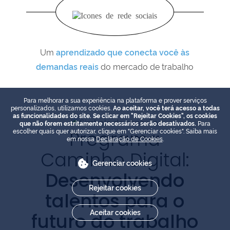
Um
aprendizado que conecta você às
demandas reais
do mercado de trabalho
Para melhorar a sua experiência na plataforma e prover serviços
personalizados, utilizamos cookies.
Ao aceitar, você terá acesso a todas
as funcionalidades do site. Se clicar em "Rejeitar Cookies", os cookies
que não forem estritamente necessários serão desativados.
Para
escolher quais quer autorizar, clique em "Gerenciar cookies". Saiba mais
Programa
em nossa
Declaração de Cookies
.
Caminho Digital:
Gerenciar cookies
Desenvolvendo
Rejeitar cookies
talentos para o
Aceitar cookies
futuro do trabalho