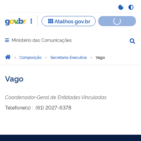
Ministério das Comunicações
Abrir menu principal de navegação
Você está aqui:
Página Inicial
Composição
Secretaria-Executiva
Vago
Vago
Coordenador-Geral de Entidades Vinculadas
Telefone(s)
:
(61) 2027-6378