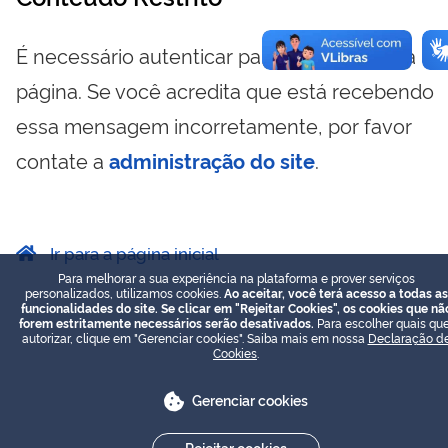
É necessário autenticar para visualizar essa
página. Se você acredita que está recebendo
essa mensagem incorretamente, por favor
contate a
administração do site
.
Ir para a página inicial
Para melhorar a sua experiência na plataforma e prover serviços
personalizados, utilizamos cookies.
Ao aceitar, você terá acesso a todas as
funcionalidades do site. Se clicar em "Rejeitar Cookies", os cookies que nã
forem estritamente necessários serão desativados.
Para escolher quais que
autorizar, clique em "Gerenciar cookies". Saiba mais em nossa
Declaração d
Cookies
.
Gerenciar cookies
Rejeitar cookies