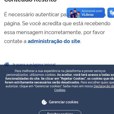
É necessário autenticar para visualizar essa
página. Se você acredita que está recebendo
essa mensagem incorretamente, por favor
contate a
administração do site
.
Ir para a página inicial
Para melhorar a sua experiência na plataforma e prover serviços
personalizados, utilizamos cookies.
Ao aceitar, você terá acesso a todas as
funcionalidades do site. Se clicar em "Rejeitar Cookies", os cookies que nã
forem estritamente necessários serão desativados.
Para escolher quais que
autorizar, clique em "Gerenciar cookies". Saiba mais em nossa
Declaração d
Cookies
.
Gerenciar cookies
Rejeitar cookies