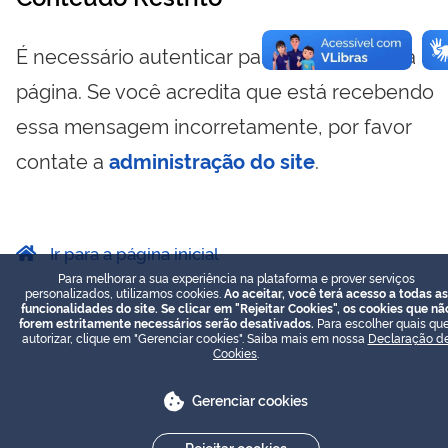
É necessário autenticar para visualizar essa
página. Se você acredita que está recebendo
essa mensagem incorretamente, por favor
contate a
administração do site
.
Ir para a página inicial
Para melhorar a sua experiência na plataforma e prover serviços
personalizados, utilizamos cookies.
Ao aceitar, você terá acesso a todas as
funcionalidades do site. Se clicar em "Rejeitar Cookies", os cookies que nã
forem estritamente necessários serão desativados.
Para escolher quais que
autorizar, clique em "Gerenciar cookies". Saiba mais em nossa
Declaração d
Cookies
.
Gerenciar cookies
Rejeitar cookies