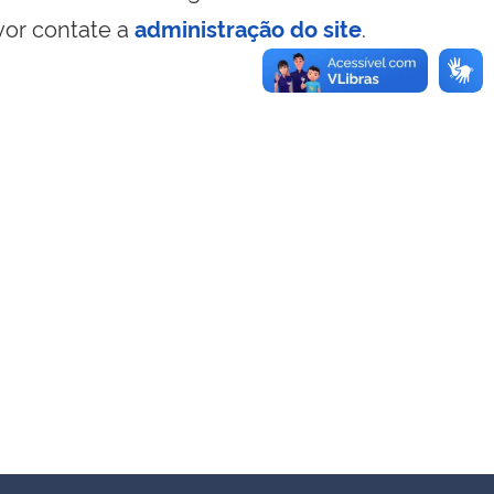
vor contate a
administração do site
.