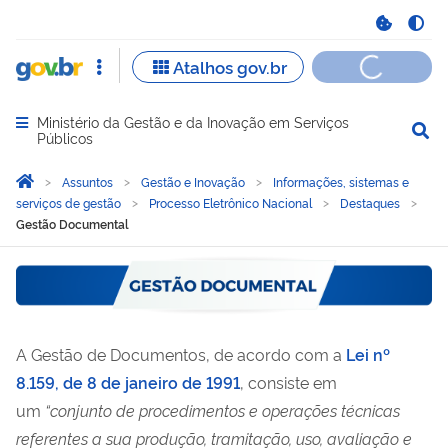
Ministério da Gestão e da Inovação em Serviços
Abrir menu principal de navegação
Públicos
Você está aqui:
Página Inicial
Assuntos
Gestão e Inovação
Informações, sistemas e
serviços de gestão
Processo Eletrônico Nacional
Destaques
Gestão Documental
Gestão Documental
A Gestão de Documentos, de acordo com a
Lei nº
8.159, de 8 de janeiro de 1991
, consiste em
um
“conjunto de procedimentos e operações técnicas
referentes a sua produção, tramitação, uso, avaliação e