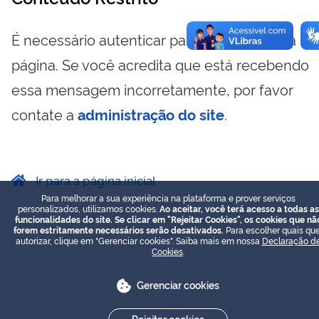
É necessário autenticar para visualizar essa
página. Se você acredita que está recebendo
essa mensagem incorretamente, por favor
contate a
administração do site
.
Ir para a página inicial
Para melhorar a sua experiência na plataforma e prover serviços
personalizados, utilizamos cookies.
Ao aceitar, você terá acesso a todas as
funcionalidades do site. Se clicar em "Rejeitar Cookies", os cookies que nã
forem estritamente necessários serão desativados.
Para escolher quais que
autorizar, clique em "Gerenciar cookies". Saiba mais em nossa
Declaração d
Cookies
.
Gerenciar cookies
Rejeitar cookies