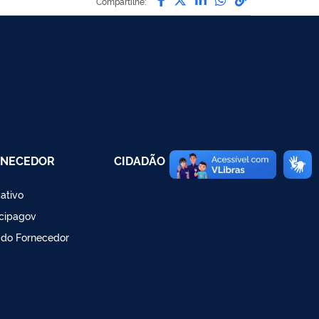
Compartilhe:
RNECEDOR
CIDADÃO
cativo
cipagov
 do Fornecedor