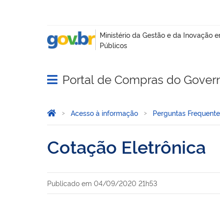
Portal de Compras do Gover
Abrir menu principal de navegação
Você está aqui:
Página Inicial
Acesso à informação
Perguntas Frequente
Cotação Eletrônica
Publicado em
04/09/2020 21h53