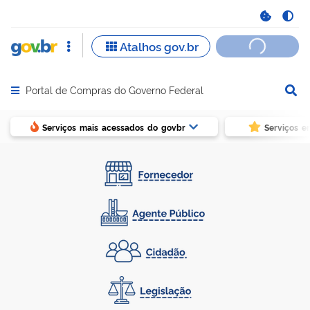
Portal de Compras do Governo Federal
Abrir menu principal de navegação
Serviços mais acessados do govbr
Serviços e