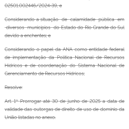
02501.002446/2024-39, e
Considerando a situação de calamidade pública em
diversos municípios do Estado do Rio Grande do Sul
devido a enchentes; e
Considerando o papel da ANA como entidade federal
de implementação da Política Nacional de Recursos
Hídricos e de coordenação do Sistema Nacional de
Gerenciamento de Recursos Hídricos;
Resolve:
Art. 1º Prorrogar até 30 de junho de 2025 a data de
validade das outorgas de direito de uso de domínio da
União listadas no anexo.