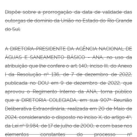
Dispõe sobre a prorrogação da data de validade das
outorgas de domínio da União no Estado do Rio Grande
do Sul.
A DIRETORA-PRESIDENTE DA AGÊNCIA NACIONAL DE
ÁGUAS E SANEAMENTO BÁSICO - ANA, no uso da
atribuição que lhe confere o art. 140, inciso III, do Anexo
I da Resolução nº 136, de 7 de dezembro de 2022,
publicada no DOU em 9 de dezembro de 2022, que
aprovou o Regimento Interno da ANA, torna público
que a DIRETORIA COLEGIADA, em sua 907ª Reunião
Deliberativa Extraordinária, realizada em 20 de Maio de
2024, considerando o disposto no inciso X, do artigo 4º,
da Lei nº 9.984, de 17 de julho de 2000, e com base nos
elementos constantes do processo nº