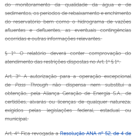
do monitoramento da qualidade da água e de
sedimentos, os períodos de rebaixamento e enchimento
do reservatório bem como o hidrograma de vazões
afluentes e defluentes, as eventuais contingências
ocorridas e outras informações relevantes.
§ 1º O relatório deverá conter comprovação do
atendimento das restrições dispostas no Art. 1º § 1º.
Art. 3º A autorização para a operação excepcional
de
Pass Through
não dispensa nem substitui a
obtenção, pela Aliança Geração de Energia S.A., de
certidões, alvarás ou licenças de qualquer natureza,
exigidos pelas legislações federal, estadual ou
municipal.
Art. 4º Fica revogada a
Resolução ANA nº 52, de 4 de