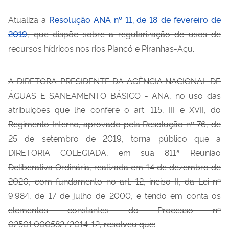
Atualiza a
Resolução ANA nº 11, de 18 de fevereiro de
2019
, que dispõe sobre a regularização de usos de
recursos hídricos nos rios Piancó e Piranhas-Açu.
A DIRETORA-PRESIDENTE DA AGÊNCIA NACIONAL DE
ÁGUAS E SANEAMENTO BÁSICO - ANA, no uso das
atribuições que lhe confere o art. 115, III e XVII, do
Regimento Interno, aprovado pela Resolução nº 76, de
25 de setembro de 2019, torna público que a
DIRETORIA COLEGIADA, em sua 811ª Reunião
Deliberativa Ordinária, realizada em 14 de dezembro de
2020, com fundamento no art. 12, inciso II, da Lei nº
9.984, de 17 de julho de 2000, e tendo em conta os
elementos constantes do Processo nº
02501.000582/2014-12, resolveu que: