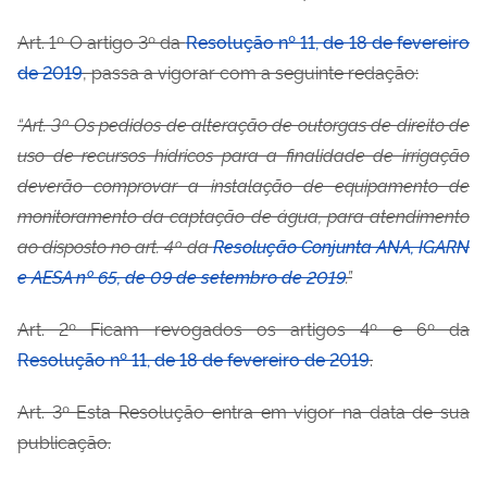
Art. 1º O artigo 3º da
Resolução nº 11, de 18 de fevereiro
de 2019
, passa a vigorar com a seguinte redação:
“Art. 3º Os pedidos de alteração de outorgas de direito de
uso de recursos hídricos para a finalidade de irrigação
deverão comprovar a instalação de equipamento de
monitoramento da captação de água, para atendimento
ao disposto no art. 4º da
Resolução Conjunta ANA, IGARN
e AESA nº 65, de 09 de setembro de 2019
.”
Art. 2º Ficam revogados os artigos 4º e 6º da
Resolução nº 11, de 18 de fevereiro de 2019
.
Art. 3º Esta Resolução entra em vigor na data de sua
publicação.