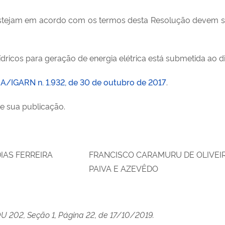
 estejam em acordo com os termos desta Resolução devem se
hídricos para geração de energia elétrica está submetida ao d
/IGARN n. 1.932, de 30 de outubro de 2017
.
de sua publicação.
E DIAS FERREIRA
FRANCISCO CARAMURU DE OLIVEI
PAIVA E AZEVÊDO
OU 202, Seção 1, Página 22, de 17/10/2019.