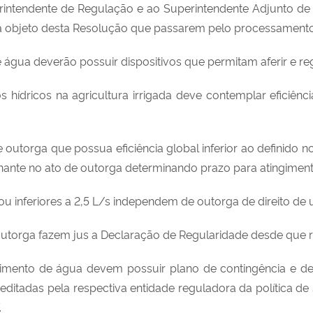
intendente de Regulação e ao Superintendente Adjunto de 
ga objeto desta Resolução que passarem pelo processamento 
e água deverão possuir dispositivos que permitam aferir e r
os hídricos na agricultura irrigada deve contemplar efici
outorga que possua eficiência global inferior ao definido n
nante no ato de outorga determinando prazo para atingimento
ou inferiores a 2,5 L/s independem de outorga de direito de 
utorga fazem jus a Declaração de Regularidade desde que 
ecimento de água devem possuir plano de contingência e d
editadas pela respectiva entidade reguladora da política de
.