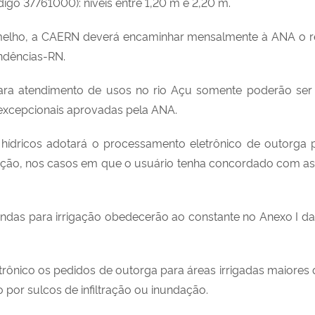
digo 37761000): níveis entre 1,20 m e 2,20 m.
rmelho, a CAERN deverá encaminhar mensalmente à ANA o re
ndências-RN.
ara atendimento de usos no rio Açu somente poderão ser r
 excepcionais aprovadas pela ANA.
 hídricos adotará o processamento eletrônico de outorga p
lução, nos casos em que o usuário tenha concordado com a
ndas para irrigação obedecerão ao constante no Anexo I d
trônico os pedidos de outorga para áreas irrigadas maiores
por sulcos de infiltração ou inundação.