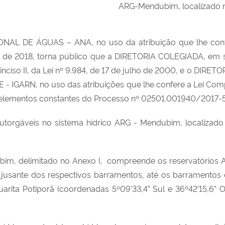
ARG-Mendubim, localizado n
DE ÁGUAS – ANA, no uso da atribuição que lhe confere o 
l de 2018, torna público que a DIRETORIA COLEGIADA, em s
 inciso II, da Lei nº 9.984, de 17 de julho de 2000, e o 
ARN, no uso das atribuições que lhe confere a Lei Comp
os elementos constantes do Processo nº 02501.001940/2017
outorgáveis no sistema hídrico ARG - Mendubim, localizad
ubim, delimitado no Anexo I, compreende os reservatórios
 jusante dos respectivos barramentos, até os barrament
Guarita Potiporã (coordenadas 5º09’33,4” Sul e 36º42’15,6