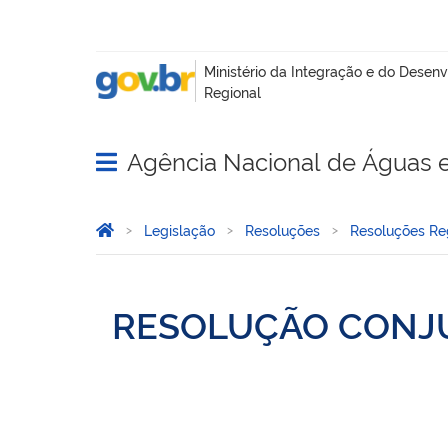
Agência Nacional de Águas 
Abrir menu principal de navegação
Você está aqui:
Página Inicial
Legislação
Resoluções
Resoluções Reg
RESOLUÇÃO CONJU