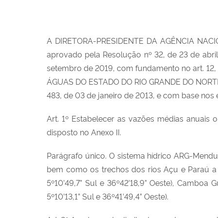
A DIRETORA-PRESIDENTE DA AGÊNCIA NACIONAL 
aprovado pela Resolução nº 32, de 23 de abri
setembro de 2019, com fundamento no art. 12,
ÁGUAS DO ESTADO DO RIO GRANDE DO NORTE - IG
483, de 03 de janeiro de 2013, e com base n
Art. 1º Estabelecer as vazões médias anuais 
disposto no Anexo II.
Parágrafo único. O sistema hídrico ARG-Mend
bem como os trechos dos rios Açu e Paraú a
5º10’49,7” Sul e 36º42’18,9” Oeste), Camboa 
5º10’13,1” Sul e 36º41’49,4” Oeste).