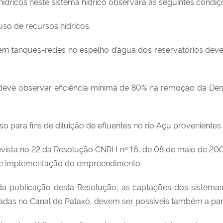
 hídricos neste sistema hídrico observará as seguintes condiç
uso de recursos hídricos.
a em tanques-redes no espelho d’água dos reservatórios deve 
tes deve observar eficiência mínima de 80% na remoção da 
uso para fins de diluição de efluentes no rio Açu provenient
revista no 22 da Resolução CNRH nº 16, de 08 de maio de 200
 de implementação do empreendimento.
 da publicação desta Resolução, as captações dos sistema
das no Canal do Pataxó, devem ser possíveis também a parti