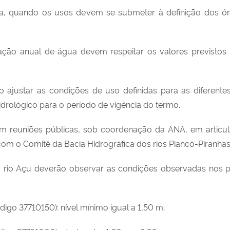
ica, quando os usos devem se submeter à definição dos ór
cação anual de água devem respeitar os valores previstos
justar as condições de uso definidas para as diferentes 
hidrológico para o período de vigência do termo.
em reuniões públicas, sob coordenação da ANA, em articu
om o Comitê da Bacia Hidrográfica dos rios Piancó-Piranha
 rio Açu deverão observar as condições observadas nos po
código 37710150): nível mínimo igual a 1,50 m;