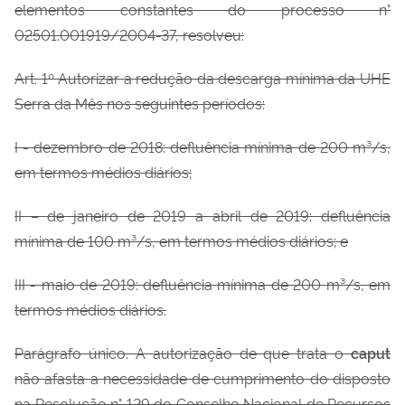
elementos constantes do processo n°
02501.001919/2004-37, resolveu:
Art. 1º Autorizar a redução da descarga mínima da UHE
Serra da Mês nos seguintes períodos:
I - dezembro de 2018: defluência mínima de 200 m³/s,
em termos médios diários;
II – de janeiro de 2019 a abril de 2019: defluência
mínima de 100 m³/s, em termos médios diários; e
III - maio de 2019: defluência mínima de 200 m³/s, em
termos médios diários.
Parágrafo único. A autorização de que trata o
caput
não afasta a necessidade de cumprimento do disposto
na Resolução n° 129 do Conselho Nacional de Recursos