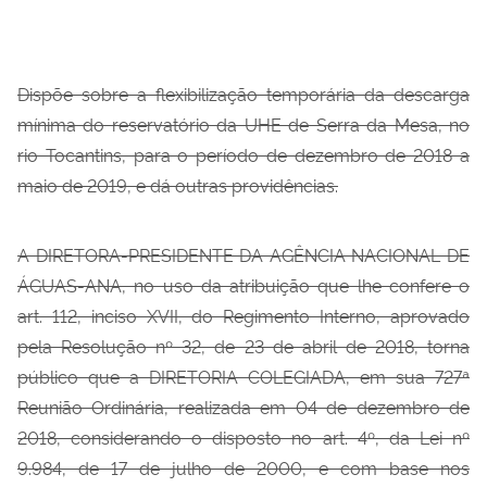
Dispõe sobre a flexibilização temporária da descarga
mínima do reservatório da UHE de Serra da Mesa, no
rio Tocantins, para o período de dezembro de 2018 a
maio de 2019, e dá outras providências.
A DIRETORA-PRESIDENTE DA AGÊNCIA NACIONAL DE
ÁGUAS-ANA, no uso da atribuição que lhe confere o
art. 112, inciso XVII, do Regimento Interno, aprovado
pela Resolução nº 32, de 23 de abril de 2018, torna
público que a DIRETORIA COLEGIADA, em sua 727ª
Reunião Ordinária, realizada em 04 de dezembro de
2018, considerando o disposto no art. 4º, da Lei nº
9.984, de 17 de julho de 2000, e com base nos