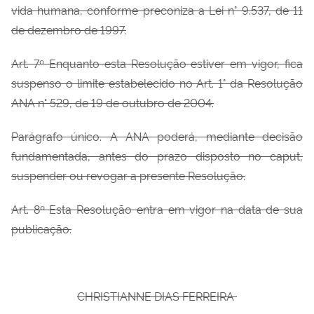
vida humana, conforme preconiza a Lei n° 9.537, de 11
de dezembro de 1997.
Art. 7º Enquanto esta Resolução estiver em vigor, fica
suspenso o limite estabelecido no Art. 1° da Resolução
ANA n° 529, de 19 de outubro de 2004.
Parágrafo único. A ANA poderá, mediante decisão
fundamentada, antes do prazo disposto no caput,
suspender ou revogar a presente Resolução.
Art. 8º Esta Resolução entra em vigor na data de sua
publicação.
CHRISTIANNE DIAS FERREIRA