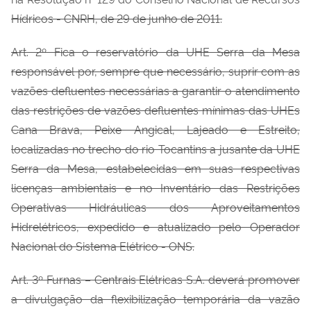
Hídricos - CNRH, de 29 de junho de 2011.
Art. 2º Fica o reservatório da UHE Serra da Mesa
responsável por, sempre que necessário, suprir com as
vazões defluentes necessárias a garantir o atendimento
das restrições de vazões defluentes mínimas das UHEs
Cana Brava, Peixe Angical, Lajeado e Estreito,
localizadas no trecho do rio Tocantins a jusante da UHE
Serra da Mesa, estabelecidas em suas respectivas
licenças ambientais e no Inventário das Restrições
Operativas Hidráulicas dos Aproveitamentos
Hidrelétricos, expedido e atualizado pelo Operador
Nacional do Sistema Elétrico - ONS.
Art. 3º Furnas – Centrais Elétricas S.A. deverá promover
a divulgação da flexibilização temporária da vazão