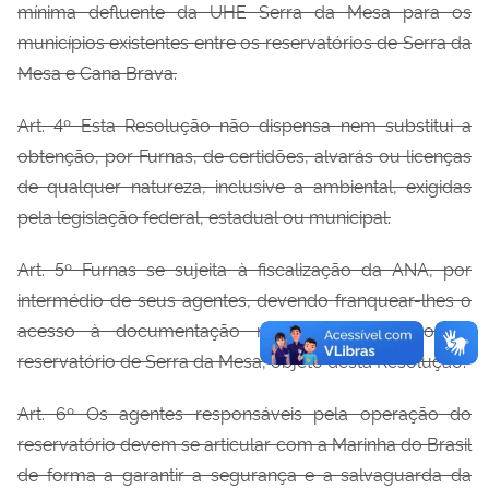
mínima defluente da UHE Serra da Mesa para os
municípios existentes entre os reservatórios de Serra da
Mesa e Cana Brava.
Art. 4º Esta Resolução não dispensa nem substitui a
obtenção, por Furnas, de certidões, alvarás ou licenças
de qualquer natureza, inclusive a ambiental, exigidas
pela legislação federal, estadual ou municipal.
Art. 5º Furnas se sujeita à fiscalização da ANA, por
intermédio de seus agentes, devendo franquear-lhes o
acesso à documentação relativa à operação do
reservatório de Serra da Mesa, objeto desta Resolução.
Art. 6º Os agentes responsáveis pela operação do
reservatório devem se articular com a Marinha do Brasil
de forma a garantir a segurança e a salvaguarda da