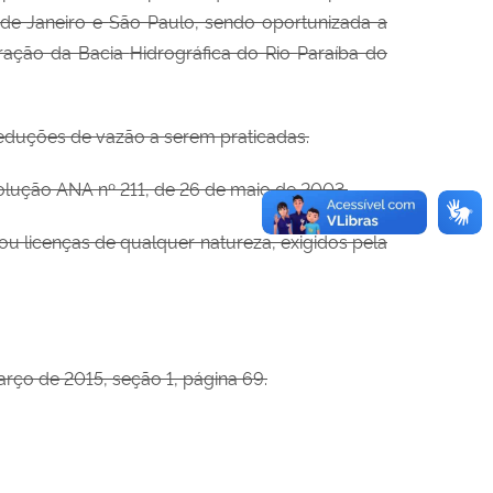
de Janeiro e
São Paulo, sendo oportunizada a
gração da Bacia
Hidrográfica do Rio
Paraíba do
 reduções de vazão a serem praticadas.
esolução ANA nº 211, de 26 de maio de 2003.
 ou licenças de qualquer natureza, exigidos pela
ço de 2015, seção 1, página 69.