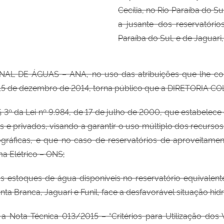
Cecília, no Rio Paraíba do 
a jusante dos reservatório
Paraíba do Sul, e de Jaguari,
ONAL DE
ÁGUAS – ANA,
no uso das atribuições que lhe conf
 15 de dezembro de 2014, torna público que a DIRETORIA CO
§ 3º da Lei
nº 9.984, de 17 de julho de 2000, que estabelec
s e privados, visando a garantir o uso
múltiplo dos recurso
ográficas, e que no caso de
reservatórios de aproveitame
a Elétrico – ONS;
s estoques de água disponíveis no reservatório equivalente
ta Branca, Jaguari e Funil, face a desfavorável situação hid
 a Nota
Técnica 013/2015
– “Critérios para
Utilização do