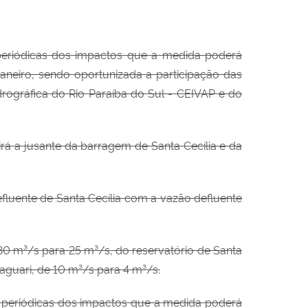
periódicas dos impactos que a medida
poderá
aneiro, sendo oportunizada a
participação das
drográfica do Rio
Paraíba do Sul - CEIVAP e do
uirá a jusante da barragem de Santa
Cecília e da
luente de Santa Cecília com a vazão defluente
 30 m³/s para 25 m³/s, do reservatório de Santa
aguari, de 10 m³/s para 4 m³/s.
 periódicas dos impactos que a medida
poderá