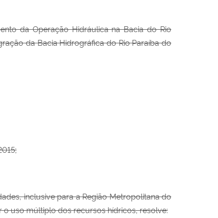
mento da
Operação Hidráulica na Bacia do Rio
egração da
Bacia Hidrográfica do Rio Paraíba do
2015;
dades, inclusive para a Região Metropolitana do
r o uso
múltiplo dos recursos hídricos, resolve: