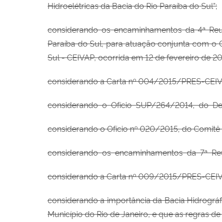
Hidroelétricas da Bacia do
Rio Paraíba do Sul”;
considerando os encaminhamentos da
4ª Re
Paraíba do Sul, para
atuação conjunta com o
Sul - CEIVAP, ocorrida em 12 de fevereiro de 20
considerando a Carta nº 004/2015/PRES-CEIV
considerando o Ofício SUP/264/2014, do D
considerando o
Ofício nº 020/2015, do
Comitê
considerando os encaminhamentos da 7ª R
considerando a Carta nº 009/2015/PRES-CEIV
considerando a importância da Bacia Hidrográfi
Município do Rio de Janeiro, e que as regras 