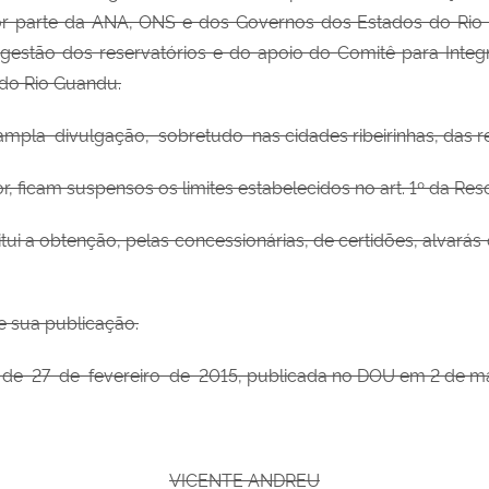
or parte da ANA, ONS e dos Governos dos Estados do Rio 
a
gestão dos
reservatórios e do apoio do
Comitê para
Inte
 do Rio Guandu.
 ampla
divulgação, sobretudo nas
cidades ribeirinhas, das
or, ficam suspensos os limites estabelecidos no art. 1º da R
ui a obtenção, pelas concessionárias, de certidões, alvarás
e sua publicação.
 de 27 de fevereiro de 2015,
publicada no DOU em 2 de mar
VICENTE ANDREU