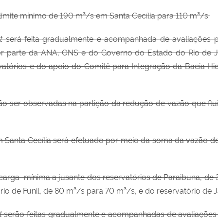
 o limite mínimo de 190 m³/s em
Santa Cecília para 110 m³/s.
ut
será feita gradualmente e acompanhada de
avaliações 
or parte da ANA, ONS e do Governo do Estado do Rio de J
vatórios e do apoio do
Comitê para
Integração da Bacia
Hi
rão ser observadas na
partição da
redução de
vazão que
fl
m Santa
Cecília será efetuado por
meio da soma da vazão def
scarga mínima a jusante dos reservatórios de Paraibuna, de
io de Funil, de 80 m³/s para 70 m³/s, e do reservatório de J
t
serão feitas gradualmente e acompanhadas de
avaliações