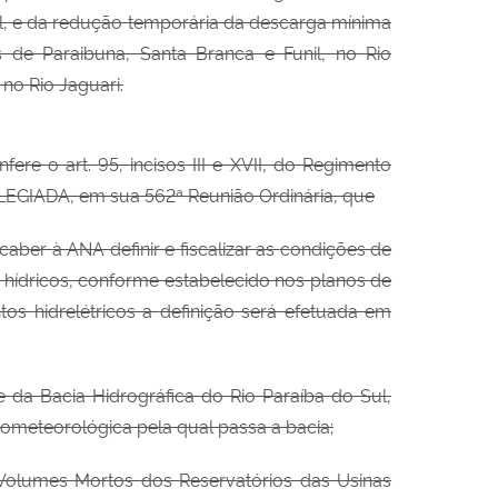
Sul, e da redução temporária da descarga mínima
s de Paraibuna, Santa Branca e Funil, no Rio
 no Rio Jaguari.
ere o art. 95, incisos III e XVII, do Regimento
LEGIADA, em sua 562ª Reunião Ordinária, que
e caber
à ANA definir e fiscalizar as
condições de
s
hídricos, conforme estabelecido nos planos de
ntos
hidrelétricos a
definição será efetuada em
 da Bacia Hidrográfica do Rio Paraíba do Sul,
rometeorológica pela qual passa a bacia;
s Volumes Mortos dos
Reservatórios das Usinas