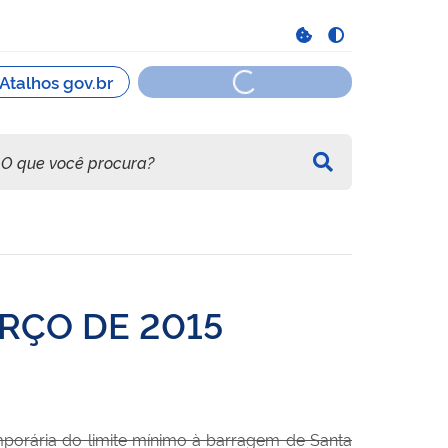
RÇO DE 2015
porária do limite mínimo à barragem de Santa