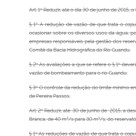
Art. 1º Reduzir, até o dia 30 de junho de 2015,
§ 1º A
redução de
vazão de que trata o
cap
ocasionar sobre os diversos usos da
água, p
empresas
responsáveis pela
gestão dos
reser
Comitê da Bacia Hidrográfica do Rio Guandu.
§ 2º As
avaliações a que se refere o
§ 1º deve
vazão de bombeamento para o rio Guandu.
§ 3º O controle da
redução do limite
mínimo e
de Pereira Passos.
Art. 2º Reduzir, até 30 de junho de 2015, a de
Branca, de 40 m³/s para 30 m³/s, do reservatór
§ 1º As
reduções de
vazão de que trata o
capu