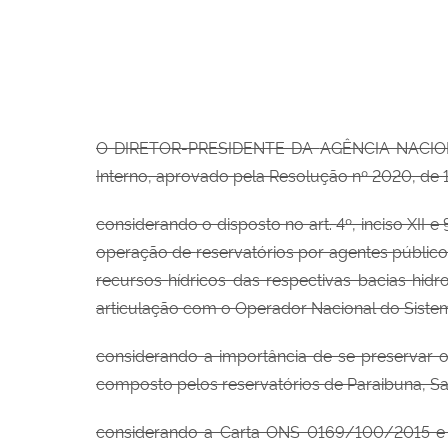
O DIRETOR-PRESIDENTE DA
AGÊNCIA NACI
Interno, aprovado pela Resolução nº 2020, de
considerando o disposto no art.
4º, inciso XII e
operação de
reservatórios por agentes
público
recursos
hídricos das respectivas bacias
hidr
articulação com o Operador Nacional do Sistem
considerando a importância de se preservar o
composto pelos reservatórios de Paraibuna, San
considerando a Carta ONS 0169/100/2015 e