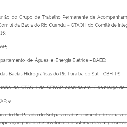
união do Grupo de Trabalho Permanente de Acompanha
Comitê da Bacia do Rio Guandu
– GTAOH do
Comitê de
Int
15;
AP;
epartamento de Águas e Energia
Elétrica – DAEE;
 das Bacias
Hidrográficas do Rio
Paraíba do Sul – CBH-PS;
eunião do GTAOH do CEIVAP,
ocorrida em 12 de março de 
AP; e
ca do Rio Paraíba do Sul para o abastecimento de várias ci
de operação para os reservatórios do sistema devem preserva