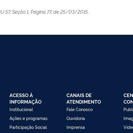
OU 57, Seção 1, Página 77, de 25/03/2015.
ACESSO À
CANAIS DE
CEN
INFORMAÇÃO
ATENDIMENTO
CO
Institucional
Fale Conosco
Publ
Ações e programas
Ouvidoria
Ima
Participação Social
Imprensa
Víde