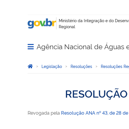
Agência Nacional de Águas 
Abrir menu principal de navegação
Você está aqui:
Página Inicial
Legislação
Resoluções
Resoluções Reg
RESOLUÇÃO 
Revogada pela
Resolução ANA nº 43, de 28 de