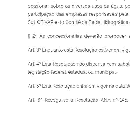
ocasionar sobre os diversos usos da
água, p
participação das empresas
responsáveis pel
Sul
CEIVAP e do Comitê da Bacia Hidrográfica
§ 2º As
concessionárias deverão promover
Art. 3º Enquanto esta Resolução estiver em vig
Art. 4º Esta Resolução não dispensa nem substit
legislação federal, estadual ou municipal.
Art. 5º Esta Resolução entra em vigor na data d
Art.
6º Revoga-se a
Resolução ANA
nº 145,