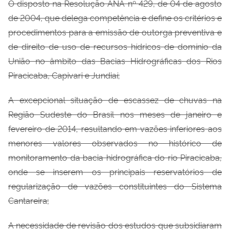
O disposto na Resolução ANA nº 429, de 04 de agosto
de 2004, que delega competência e define os critérios e
procedimentos para a emissão de outorga preventiva e
de direito de uso de recursos hídricos de domínio da
União no âmbito das Bacias Hidrográficas dos Rios
Piracicaba, Capivari e Jundiaí;
A excepcional situação de escassez de chuvas na
Região Sudeste do Brasil nos meses de janeiro e
fevereiro de 2014, resultando em vazões inferiores aos
menores valores observados no histórico de
monitoramento da bacia hidrográfica do rio Piracicaba,
onde se inserem os principais reservatórios de
regularização de vazões constituintes do Sistema
Cantareira;
A necessidade de revisão dos estudos que subsidiaram