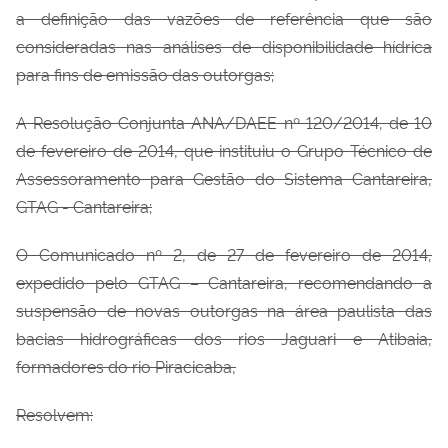
a definição das vazões de referência que são
consideradas nas análises de disponibilidade hídrica
para fins de emissão das outorgas;
A Resolução Conjunta ANA/DAEE nº 120/2014, de 10
de fevereiro de 2014, que instituiu o Grupo Técnico de
Assessoramento para Gestão do Sistema Cantareira,
GTAG - Cantareira;
O Comunicado nº 2, de 27 de fevereiro de 2014,
expedido pelo GTAG – Cantareira, recomendando a
suspensão de novas outorgas na área paulista das
bacias hidrográficas dos rios Jaguari e Atibaia,
formadores do rio Piracicaba,
Resolvem: