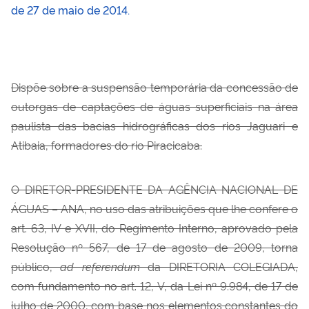
de 27 de maio de 2014.
Dispõe sobre a suspensão temporária da concessão de
outorgas de captações de águas superficiais na área
paulista das bacias hidrográficas dos rios Jaguari e
Atibaia, formadores do rio Piracicaba.
O DIRETOR-PRESIDENTE DA AGÊNCIA NACIONAL DE
ÁGUAS – ANA, no uso das atribuições que lhe confere o
art. 63, IV e XVII, do Regimento Interno, aprovado pela
Resolução nº 567, de 17 de agosto de 2009, torna
público,
ad referendum
da DIRETORIA COLEGIADA,
com fundamento no art. 12, V, da Lei nº 9.984, de 17 de
julho de 2000, com base nos elementos constantes do