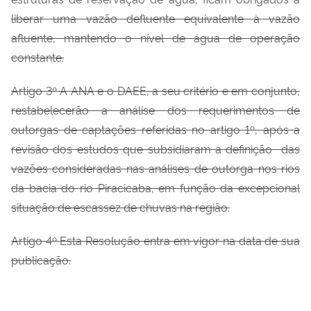
liberar uma vazão defluente equivalente à vazão
afluente, mantendo o nível de água de operação
constante.
Artigo 3º
A ANA e o DAEE, a seu critério e em conjunto,
restabelecerão a análise dos requerimentos de
outorgas de captações referidas no artigo 1º, após a
revisão dos estudos que subsidiaram a definição das
vazões consideradas nas análises de outorga nos rios
da bacia do rio Piracicaba, em função da excepcional
situação de escassez de chuvas na região.
Artigo 4º
Esta Resolução entra em vigor na data de sua
publicação.