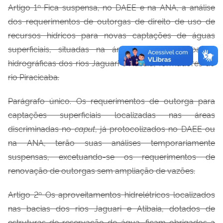
Artigo 1º
Fica suspensa, no DAEE e na ANA, a análise
dos requerimentos de outorgas de direito de uso de
recursos hídricos para novas captações de águas
superficiais, situadas na área paulista das bacias
hidrográficas dos rios Jaguari e Atibaia, formadores do
rio Piracicaba.
Parágrafo único. Os requerimentos de outorga para
captações superficiais localizadas nas áreas
discriminadas no
caput
, já protocolizados no DAEE ou
na ANA, terão suas análises temporariamente
suspensas, excetuando-se os requerimentos de
renovação de outorgas sem ampliação de vazões.
Artigo 2º Os aproveitamentos hidrelétricos localizados
nas bacias dos rios Jaguari e Atibaia, dotados de
estruturas de reservação de água, ficam obrigados a