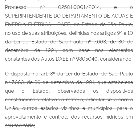
Processo nº 02501.0001/2014, e o
SUPERINTENDENTE DO DEPARTAMENTO DE ÁGUAS E
ENERGIA ELÉTRICA - DAEE, do Estado de São Paulo,
no uso de suas atribuições, definidas nos artigos 9º e 10
da Lei do Estado de São Paulo nº 7.663, de 30 de
dezembro de 1991, com base nos elementos
constantes dos Autos DAEE nº 9805040, considerando:
O disposto no art. 8º da Lei do Estado de São Paulo
nº 7.663, de 30 de dezembro de 1991, que estabelece
que o Estado, observados os dispositivos
constitucionais relativos à matéria, articular-se-á com a
União, outros estados vizinhos e municípios, para o
aproveitamento e controle dos recursos hídricos em
seu território;