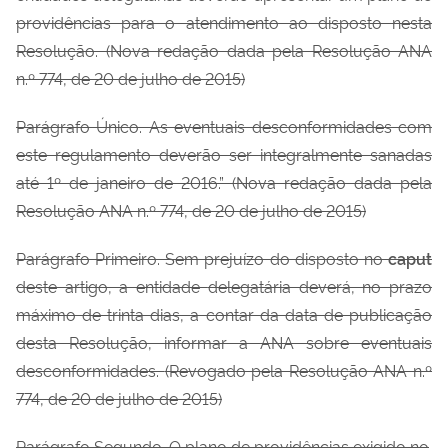
providências para o atendimento ao disposto nesta
Resolução. (Nova redação dada pela Resolução ANA
n.º 774, de 20 de julho de 2015)
Parágrafo Único. As eventuais desconformidades com
este regulamento deverão ser
integralmente sanadas
até 1º de janeiro de 2016.” (Nova redação dada pela
Resolução ANA n.º 774, de 20 de julho de 2015)
Parágrafo Primeiro. Sem prejuízo do disposto no
caput
deste artigo, a entidade
delegatária deverá, no prazo
máximo de trinta dias, a contar da data de publicação
desta Resolução, informar a ANA sobre eventuais
desconformidades.
(Revogado pela Resolução ANA n.º
774, de 20 de julho de 2015)
Parágrafo Segundo. O plano de providências exigido no