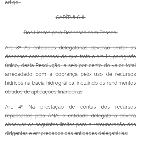
artigo.
CAPÍTULO III
Dos Limites para Despesas com Pessoal
Art. 3º As entidades delegatárias deverão limitar as
despesas com pessoal de que
trata o art. 1º, parágrafo
único, desta Resolução, a seis por cento do valor total
arrecadado com a cobrança pelo uso de recursos
hídricos na bacia hidrográfica, incluindo os rendimentos
obtidos de aplicações financeiras.
Art. 4º Na prestação de contas dos recursos
repassados pela ANA, a entidade
delegatária deverá
observar os seguintes limites para a remuneração dos
dirigentes e empregados das entidades delegatárias: