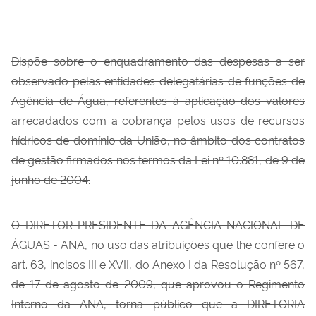
Dispõe sobre o enquadramento das despesas a ser
observado pelas entidades delegatárias de funções de
Agência de Água, referentes à aplicação dos valores
arrecadados com a cobrança pelos usos de recursos
hídricos de domínio da União, no âmbito dos contratos
de gestão firmados nos termos da Lei nº 10.881, de 9 de
junho de 2004.
O DIRETOR-PRESIDENTE DA AGÊNCIA NACIONAL DE
ÁGUAS - ANA, no
uso das atribuições que lhe confere o
art. 63, incisos III e XVII, do Anexo I da Resolução nº 567,
de 17 de agosto de 2009, que aprovou o Regimento
Interno da ANA, torna público que a DIRETORIA