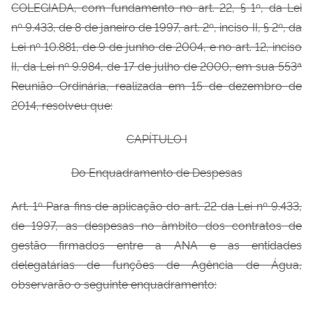
COLEGIADA, com fundamento no art. 22, § 1º, da Lei
nº 9.433, de 8 de janeiro de 1997, art. 2º, inciso II, § 2º, da
Lei nº 10.881, de 9 de junho de 2004, e no art. 12, inciso
II, da Lei nº 9.984, de 17 de julho de 2000, em sua 553ª
Reunião Ordinária, realizada em 15 de dezembro de
2014, resolveu que:
CAPÍTULO I
Do Enquadramento de Despesas
Art. 1º Para fins de aplicação do art. 22 da Lei nº 9.433,
de 1997, as despesas no
âmbito dos contratos de
gestão firmados entre a ANA e as entidades
delegatárias de funções de Agência de Água,
observarão o seguinte enquadramento: