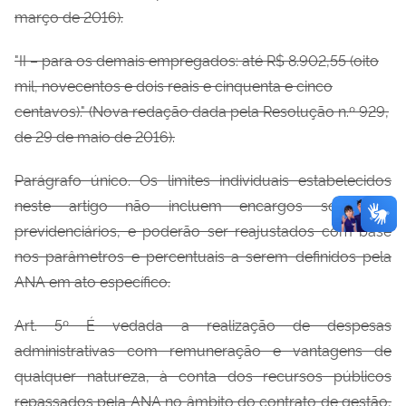
março de 2016).
"II – para os demais empregados: até R$ 8.902,55 (oito
mil, novecentos e dois reais e cinquenta e cinco
centavos)." (Nova redação dada pela Resolução n.º 929,
de 29 de maio de 2016).
Parágrafo único. Os limites individuais estabelecidos
neste artigo não incluem
encargos sociais e
previdenciários, e poderão ser reajustados com base
nos parâmetros e percentuais a serem definidos pela
ANA em ato específico.
Art. 5º É vedada a realização de despesas
administrativas com remuneração e
vantagens de
qualquer natureza, à conta dos recursos públicos
repassados pela ANA no âmbito do contrato de gestão,