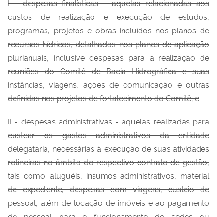
I -
de
spesas finalísticas - aquelas relacionadas aos
custos de realização e execução de
estudos,
programas, projetos e obras incluídos nos planos de
recursos hídricos, detalhados nos planos de aplicação
plurianuais, inclusive despesas para a realização de
reuniões do Comitê de Bacia Hidrográfica e suas
instâncias, viagens, ações de comunicação e outras
definidas nos projetos de fortalecimento do Comitê; e
II -
de
spesas administrativas - aquelas realizadas para
custear os gastos
administrativos da entidade
delegatária, necessárias à execução de suas atividades
rotineiras no âmbito do respectivo contrato de gestão,
tais como: aluguéis, insumos administrativos, material
de expediente, despesas com viagens, custeio de
pessoal, além de locação de imóveis e ao pagamento
de pessoal para o funcionamento de sedes ou