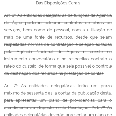
Das Disposições Gerais
Art. 6º As entidades delegatárias de funções de Agência
de Água poderão celebrar
contratos de obras ou
serviços, bem como de pessoal, com a utilização de
mais de uma fonte de recursos, desde que sejam
respeitadas normas de contratação e seleção editadas
pela Agência Nacional de Águas e conste no
instrumento convocatório e no respectivo contrato o
rateio do custeio, de forma que seja possível o controle
da destinação dos recursos na prestação de contas.
Art. 7º As entidades delegatárias terão um prazo
máximo de sessenta dias, a contar
da publicação desta,
para apresentar um plano de providências para o
atendimento ao disposto nesta Resolução.
“Art. 7º As
entidades delegatárias deverão apresentar um plano de