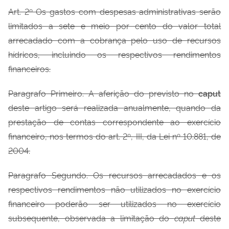
Art. 2º Os gastos com despesas administrativas serão
limitados a sete e meio por
cento do valor total
arrecadado com a cobrança pelo uso de recursos
hídricos, incluindo os respectivos rendimentos
financeiros.
Paragrafo Primeiro. A aferição do previsto no
caput
deste artigo será realizada
anualmente, quando da
prestação de contas correspondente ao exercício
financeiro, nos termos do art. 2º, III, da Lei nº 10.881, de
2004.
Paragrafo Segundo. Os recursos arrecadados e os
respectivos rendimentos não
utilizados no exercício
financeiro poderão ser utilizados no exercício
subsequente, observada a limitação do
caput
deste