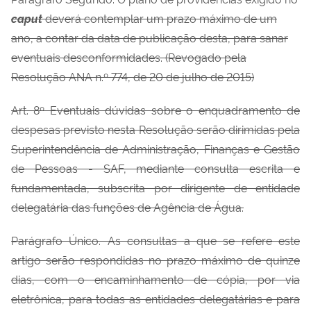
caput
deverá contemplar um
prazo máximo de um
ano, a contar da data de publicação desta, para sanar
eventuais
desconformidades.
(Revogado pela
Resolução ANA n.º 774, de 20 de julho de 2015)
Art. 8º Eventuais dúvidas sobre o enquadramento de
despesas previsto nesta Resolução serão dirimidas pela
Superintendência de Administração, Finanças e Gestão
de Pessoas - SAF, mediante consulta escrita e
fundamentada, subscrita por dirigente de entidade
delegatária das funções de Agência de Água.
Parágrafo Único. As consultas a que se refere este
artigo serão respondidas no prazo
máximo de quinze
dias, com o encaminhamento de cópia, por via
eletrônica, para todas as entidades delegatárias e para