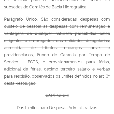
subsedes de Comitês de Bacia Hidrográfica.
Parágrafo Único. São consideradas despesas com
custeio de pessoal as despesas com
remuneração e
vantagens de qualquer natureza percebidas pelos
dirigentes e empregados das entidades delegatárias,
acrescidas de tributos, encargos sociais e
previdenciários, Fundo de Garantia por Tempo de
Serviço - FGTS, e provisionamentos para férias,
adicional de férias, décimo terceiro salário e verbas
para rescisão, observados os limites definidos no art. 3º
desta Resolução.
CAPÍTULO II
Dos Limites para Despesas Administrativas