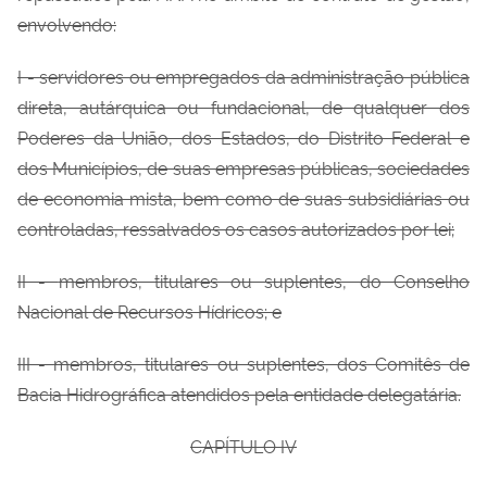
envolvendo:
I -
serv
idores ou empregados da administração pública
direta, autárquica ou
fundacional, de qualquer dos
Poderes da União, dos Estados, do Distrito Federal e
dos Municípios, de suas empresas públicas, sociedades
de economia mista, bem como de suas subsidiárias ou
controladas, ressalvados os casos autorizados por lei;
II -
mem
bros, titulares ou suplentes, do Conselho
Nacional de Recursos Hídricos; e
III -
m
embros, titulares ou suplentes, dos Comitês de
Bacia Hidrográfica atendidos
pela entidade delegatária.
CAPÍTULO IV