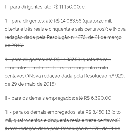
I -
para dirigentes: até R$ 11.150,00; e,
"I - para dirigentes: até R$ 14.083,56 (quatorze mil,
oitenta e três reais e cinquenta e seis
centavos)"; e (Nova
redação dada pela Resolução n.º 276, de 21 de março
de 2016).
"I - para dirigentes: até R$ 14.837,58 (quatorze mil,
oitocentos e trinta e sete reais e cinquenta e oito
centavos);"(Nova redação dada pela Resolução n.º 929,
de 29 de maio de 2016).
II -
para os demais empregados: até R$ 6.690,00.
"II - para os demais empregados: até R$ 8.450,13 (oito
mil, quatrocentos e cinquenta reais e
treze centavos)".
(Nova redação dada pela Resolução n.º 276, de 21 de