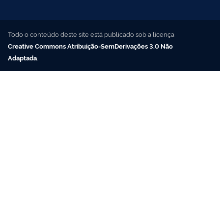
Todo o conteúdo deste site está publicado sob a licença
Creative Commons Atribuição-SemDerivações 3.0 Não
Adaptada
.