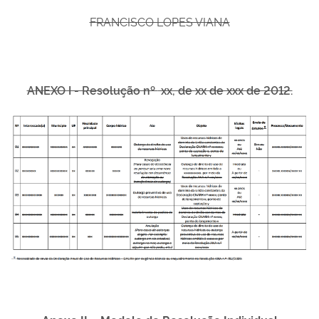
FRANCISCO LOPES VIANA
ANEXO I - Resolução nº
xx, de xx de xxx de 2012.