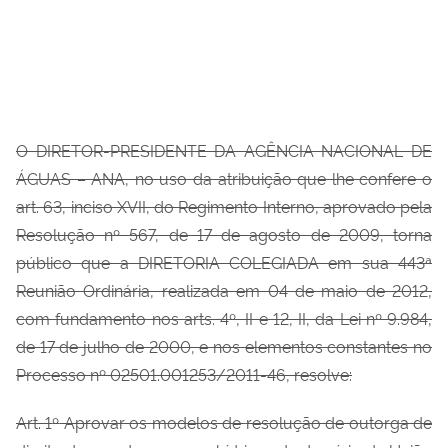
O DIRETOR-PRESIDENTE DA AGÊNCIA NACIONAL DE
ÁGUAS – ANA, no uso da atribuição que lhe confere o
art. 63, inciso XVII, do Regimento Interno, aprovado pela
Resolução nº 567, de 17 de agosto de 2009, torna
público que a DIRETORIA COLEGIADA em sua 443ª
Reunião Ordinária, realizada em 04 de maio de 2012,
com fundamento nos arts. 4
º, II e
12, II, da Lei nº 9.984,
de 17 de julho de 2000, e nos elementos constantes no
Processo n
º
02501.001253/2011-46, resolve:
Art. 1
º
Aprovar os modelos de
resolução de outorga de