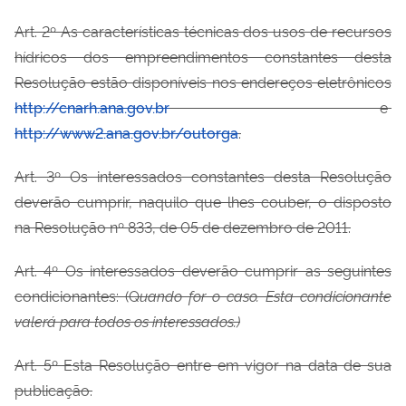
Art. 2º As características técnicas dos usos de recursos
hídricos dos empreendimentos constantes desta
Resolução estão disponíveis nos endereços eletrônicos
http://cnarh.ana.gov.br
e
http://www2.ana.gov.br/outorga
.
Art. 3º Os interessados constantes desta Resolução
deverão cumprir, naquilo que lhes couber, o disposto
na Resolução nº 833, de 05 de dezembro de 2011.
Art. 4º Os interessados deverão cumprir as seguintes
condicionantes: (Q
uando for o caso. Esta condicionante
valerá para todos os interessados.)
Art. 5º Esta Resolução entre em vigor na data de sua
publicação.