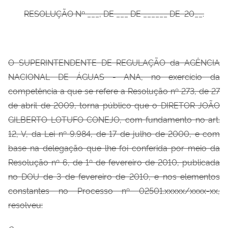
RESOLUÇÃO Nº
___, DE ___ DE ______ DE 20__.
O SUPERINTENDENTE DE REGULAÇÃO da AGÊNCIA
NACIONAL DE ÁGUAS - ANA, no exercício da
competência a que se refere a Resolução nº
273, de 27
de abril de 2009, torna público que o DIRETOR JOÃO
GILBERTO LOTUFO CONEJO, com fundamento no art.
12, V, da Lei nº
9.984, de 17 de julho de 2000, e com
base na delegação que lhe foi conferida por meio da
Resolução nº 6, de 1º
de fevereiro de 2010, publicada
no DOU de 3 de fevereiro de 2010, e nos elementos
constantes no Processo nº 02501.xxxxx/xxxx-xx,
resolveu: