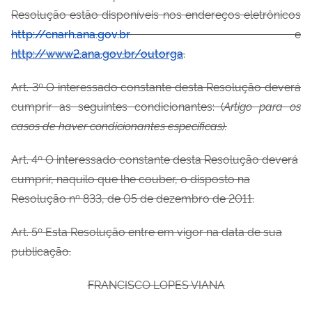
Resolução estão disponíveis nos endereços eletrônicos
http://cnarh.ana.gov.br
e
http://www2.ana.gov.br/outorga
.
Art. 3º
O interessado constante desta Resolução deverá
cumprir as seguintes condicionantes: (
Artigo para os
casos de haver condicionantes específicas).
Art. 4º O interessado constante desta Resolução deverá
cumprir, naquilo que lhe couber, o disposto na
Resolução nº 833, de 05 de dezembro de 2011.
Art. 5º Esta Resolução entre em vigor na data de sua
publicação.
FRANCISCO LOPES VIANA