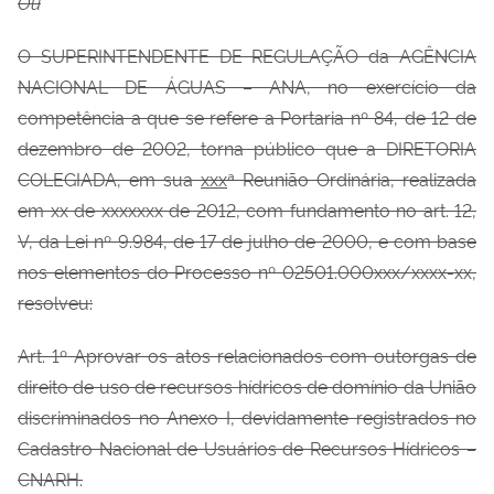
Ou
O SUPERINTENDENTE DE REGULAÇÃO da AGÊNCIA
NACIONAL DE ÁGUAS – ANA, no exercício da
competência a que se refere a Portaria nº 84, de 12 de
dezembro de 2002, torna público que a DIRETORIA
COLEGIADA, em sua
xxx
ª Reunião Ordinária, realizada
em xx de xxxxxxx de 2012, com fundamento no art. 12,
V, da Lei nº 9.984, de 17 de julho de 2000, e com base
nos elementos do Processo nº 02501.000xxx/xxxx-xx,
resolveu:
Art. 1º
Aprovar os atos relacionados com outorgas de
direito de uso de recursos hídricos de domínio da União
discriminados no Anexo I, devidamente registrados no
Cadastro Nacional de Usuários de Recursos Hídricos –
CNARH.