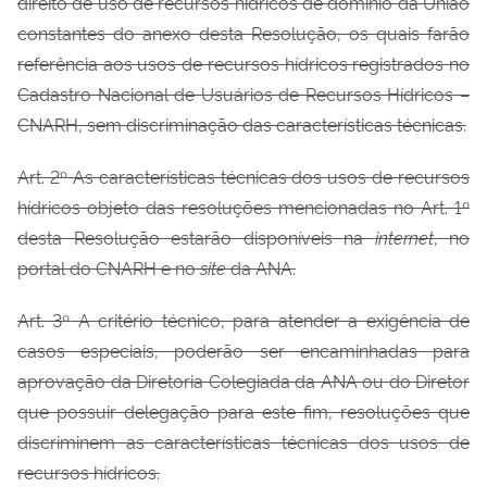
direito de uso de recursos hídricos de domínio da União
constantes do anexo desta Resolução, os quais farão
referência aos usos de recursos hídricos registrados no
Cadastro Nacional de Usuários de Recursos Hídricos –
CNARH, sem discriminação das características técnicas.
Art. 2
º
As características técnicas dos usos de recursos
hídricos objeto das resoluções mencionadas no Art. 1
º
desta Resolução estarão disponíveis na
internet
,
no
portal do CNARH e no
site
da ANA.
Art. 3
º
A critério técnico, para atender a exigência de
casos especiais, poderão ser encaminhadas para
aprovação da Diretoria Colegiada da ANA ou do Diretor
que possuir delegação para este fim, resoluções que
discriminem as características técnicas dos usos de
recursos hídricos.