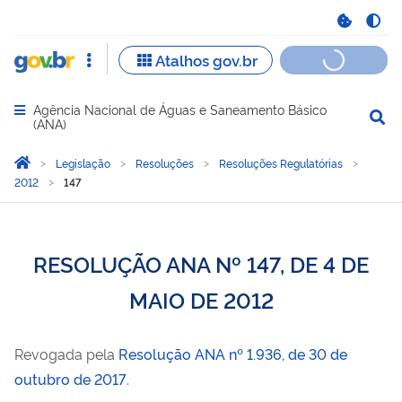
Agência Nacional de Águas e Saneamento Básico
Abrir menu principal de navegação
(ANA)
Você está aqui:
Página Inicial
Legislação
Resoluções
Resoluções Regulatórias
2012
147
RESOLUÇÃO ANA Nº 147, DE 4 DE
MAIO DE 2012
Revogada pela
Resolução ANA nº 1.936, de 30 de
outubro de 2017
.