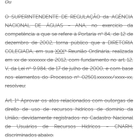
Ou
O SUPERINTENDENTE DE REGULAÇÃO da AGÊNCIA
NACIONAL DE ÁGUAS – ANA, no exercício da
competência a que se refere à Portaria nº
84, de 12 de
dezembro de 2002, torna público que a DIRETORIA
COLEGIADA, em sua
XXX
ª Reunião Ordinária, realizada
em xx de xxxxxxx de 2012, com fundamento no art. 12,
V, da Lei nº
9.984, de 17 de julho de 2000, e com base
nos elementos do Processo nº
02501.xxxxxx/xxxx-xx,
resolveu:
Art. 1º
Aprovar os atos relacionados com outorgas de
direito de uso de recursos hídricos de domínio da
União, devidamente registrados no Cadastro Nacional
de Usuários de Recursos Hídricos – CNARH,
discriminados abaixo.