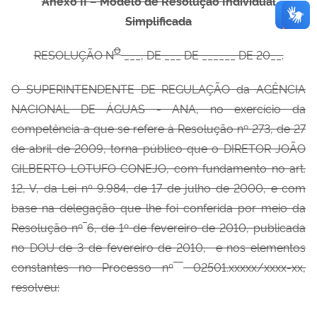
Anexo II – Modelo de Resolução Individual
Simplificada
o
RESOLUÇÃO N
___, DE ___ DE ______ DE 20__.
O SUPERINTENDENTE DE REGULAÇÃO da AGÊNCIA
NACIONAL DE ÁGUAS - ANA, no exercício da
competência a que se refere à Resolução nº
273, de 27
de abril de 2009, torna público que o DIRETOR JOÃO
GILBERTO LOTUFO CONEJO, com fundamento no art.
12, V, da Lei nº
9.984, de 17 de julho de 2000, e com
base na delegação que lhe foi conferida por meio da
Resolução nº
6, de 1º
de fevereiro de 2010, publicada
no DOU de 3 de fevereiro de 2010, e nos elementos
constantes no Processo nº
02501.xxxxx/xxxx-xx,
resolveu: