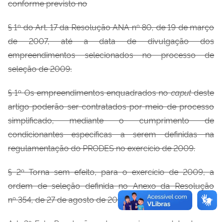
conforme previsto no
§ 1º do Art. 17 da Resolução ANA nº 80, de 19 de março
de 2007, até a data de divulgação dos
empreendimentos selecionados no processo de
seleção de 2009.
§ 1º Os empreendimentos enquadrados no
caput
deste
artigo poderão ser contratados por meio de processo
simplificado, mediante o cumprimento de
condicionantes específicas a serem definidas na
regulamentação do PRODES no exercício de 2009.
§ 2º Torna sem efeito, para o exercício de 2009, a
ordem de seleção definida no Anexo da Resolução
nº 354, de 27 de agosto de 2007.