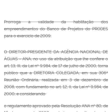
Prorroga a validade da habilitação dos
empreendimentos do Banco de Projetos do PRODES
para o exercício de 2009.
O DIRETOR-PRESIDENTE DA AGÊNCIA NACIONAL DE
ÁGUAS - ANA, no uso da atribuição que lhe confere o
art. 13, III, da Lei nº 9.984, de 17 de julho de 2000, torna
público que a DIRETORIA COLEGIADA, em sua 306ª
Reunião Ordinária, realizada em 3 de dezembro de
2008, com fundamento no art. 12, II, da Lei nº 9.984, de
2000, e considerando
o regulamento aprovado pela Resolução ANA nº 80, de