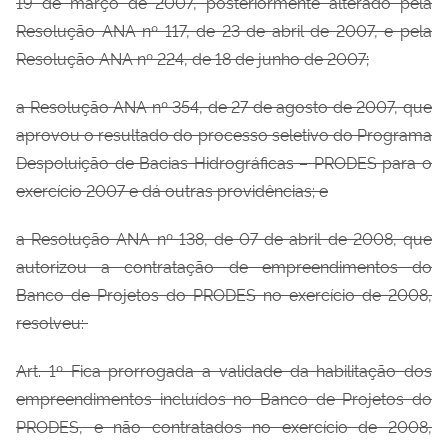
19 de março de 2007, posteriormente alterado pela
Resolução ANA nº 117, de 23 de abril de 2007, e pela
Resolução ANA nº 224, de 18 de junho de 2007;
a Resolução ANA nº 354, de 27 de agosto de 2007, que
aprovou o resultado do processo seletivo do Programa
Despoluição de Bacias Hidrográficas – PRODES para o
exercício 2007 e dá outras providências; e
a Resolução ANA nº 138, de 07 de abril de 2008, que
autorizou a contratação de empreendimentos do
Banco de Projetos do PRODES no exercício de 2008,
resolveu:
Art. 1º Fica prorrogada a validade da habilitação dos
empreendimentos incluídos no Banco de Projetos do
PRODES, e não contratados no exercício de 2008,