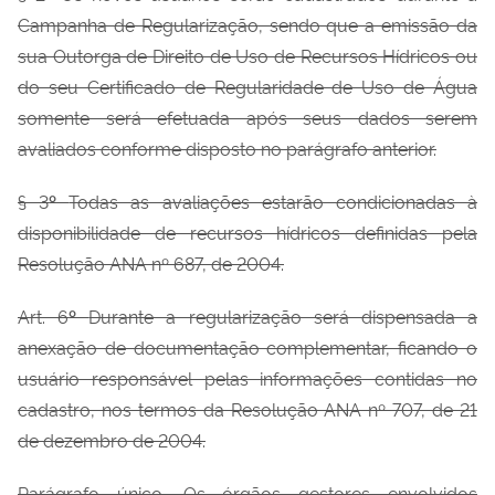
Campanha de Regularização, sendo que a emissão da
sua Outorga de Direito de Uso de Recursos Hídricos ou
do seu Certificado de Regularidade de Uso de Água
somente será efetuada após seus dados serem
avaliados conforme disposto no parágrafo anterior.
§ 3
º
Todas as avaliações estarão condicionadas à
disponibilidade de recursos hídricos definidas pela
Resolução ANA nº 687, de 2004.
Art. 6
º
Durante a regularização será dispensada a
anexação de documentação complementar, ficando o
usuário responsável pelas informações contidas no
cadastro, nos termos da Resolução ANA nº 707, de 21
de dezembro de 2004.
Parágrafo único. Os órgãos gestores envolvidos