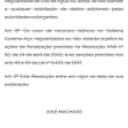
Regularidade de Uso de Água ou, ainda, se não atender
a qualquer solicitação de dados adicionais pelas
autoridades outorgantes.
Art. 8
º
Os usos de recursos hídricos no Sistema
Curema-Açu, regularizados ou não, estarão sujeitos às
ações de fiscalização previstas na Resolução ANA nº
82, de 24 de abril de 2002, e às sanções previstas nos
arts. 49 e 50 da Lei nº 9.433, de 1997.
Art. 9
º
Esta Resolução entra em vigor na data de sua
publicação.
JOSÉ MACHADO