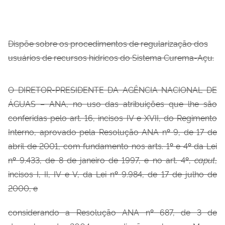
Dispõe sobre os procedimentos de regularização dos
usuários de recursos hídricos do Sistema Curema-Açu.
O DIRETOR-PRESIDENTE DA AGÊNCIA NACIONAL DE
ÁGUAS – ANA,
no uso das atribuições que lhe são
conferidas pelo art. 16, incisos IV e XVII, do Regimento
Interno, aprovado pela Resolução ANA n
º
9, de 17 de
abril de 2001, com fundamento nos arts. 1
º
e 4
º
da Lei
n
º
9.433, de 8 de janeiro de 1997, e no art. 4
º
,
caput
,
incisos I, II, IV e V, da Lei n
º
9.984, de 17 de julho de
2000, e
considerando a Resolução ANA n
º
687, de 3 de