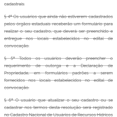
cadastrais.
§ 4
º
Os usuários que ainda não estiverem cadastrados
pelos órgãos estaduais receberão um formulário para
realizar o seu cadastro, que deverá ser preenchido e
entregue nos locais estabelecidos no edital de
convocação.
§ 5
º
Todos os usuários deverão preencher o
requerimento de outorga e a Declaração de
Propriedade, em formulários padrões a serem
fornecidos nos locais estabelecidos no edital de
convocação.
§ 6
º
O usuário que atualizar o seu cadastro ou se
cadastrar nos termos desta resolução será registrado
no Cadastro Nacional de Usuários de Recursos Hídricos