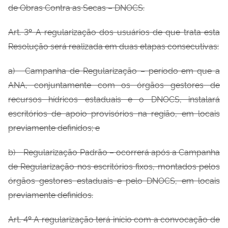
de Obras Contra as Secas – DNOCS.
Art. 3
º
A regularização dos usuários de que trata esta
Resolução será realizada em duas etapas consecutivas:
a)
Campanha de Regularização – período em que a
ANA, conjuntamente com os órgãos gestores de
recursos hídricos estaduais e o DNOCS, instalará
escritórios de apoio provisórios na região, em locais
previamente definidos; e
b)
Regularização Padrão – ocorrerá após a Campanha
de Regularização nos escritórios fixos, montados pelos
órgãos gestores estaduais e pelo DNOCS, em locais
previamente definidos.
Art. 4
º
A regularização terá início com a convocação de