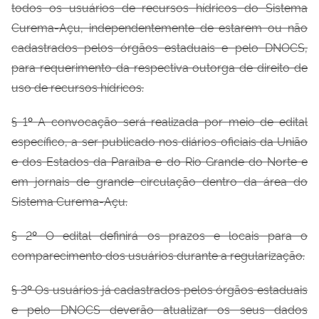
todos os usuários de recursos hídricos do Sistema
Curema-Açu, independentemente de estarem ou não
cadastrados pelos órgãos estaduais e pelo DNOCS,
para requerimento da respectiva outorga de direito de
uso de recursos hídricos.
§ 1
º
A convocação será realizada por meio de edital
específico, a ser publicado nos diários oficiais da União
e dos Estados da Paraíba e do Rio Grande do Norte e
em jornais de grande circulação dentro da área do
Sistema Curema-Açu.
§ 2
º
O edital definirá os prazos e locais para o
comparecimento dos usuários durante a regularização.
§ 3
º
Os usuários já cadastrados pelos órgãos estaduais
e pelo DNOCS deverão atualizar os seus dados