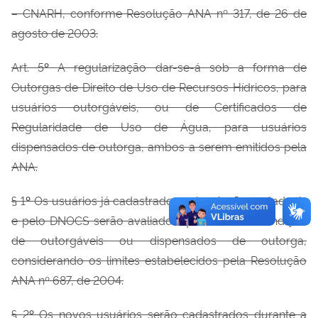
– CNARH, conforme Resolução ANA nº 317, de 26 de
agosto de 2003.
Art. 5
º
A regularização dar-se-á sob a forma de
Outorgas de Direito de Uso de Recursos Hídricos, para
usuários outorgáveis, ou de Certificados de
Regularidade de Uso de Água, para usuários
dispensados de outorga, ambos a serem emitidos pela
ANA.
§ 1
º
Os usuários já cadastrados pelos órgãos estaduais
e pelo DNOCS serão avaliados quanto à sua condição
de outorgáveis ou dispensados de outorga,
considerando os limites estabelecidos pela Resolução
ANA nº 687, de 2004.
§ 2
º
Os novos usuários serão cadastrados durante a