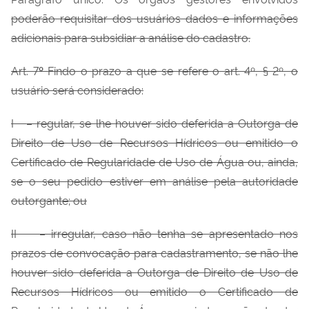
poderão requisitar dos usuários dados e informações
adicionais para subsidiar a análise do cadastro.
Art. 7
º
Findo o prazo a que se refere o art. 4º, § 2º, o
usuário será considerado:
I
– regular, se lhe houver sido deferida a Outorga de
Direito de Uso de Recursos Hídricos ou emitido o
Certificado de Regularidade de Uso de Água ou, ainda,
se o seu pedido estiver em análise pela autoridade
outorgante; ou
II
– irregular, caso não tenha se apresentado nos
prazos de convocação para cadastramento, se não lhe
houver sido deferida a Outorga de Direito de Uso de
Recursos Hídricos ou emitido o Certificado de