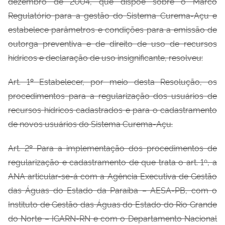
dezembro de 2004, que dispõe sobre o Marco
Regulatório para a gestão do Sistema Curema-Açu e
estabelece parâmetros e condições para a emissão de
outorga preventiva e de direito de uso de recursos
hídricos e declaração de uso insignificante, resolveu:
Art. 1
º
Estabelecer, por meio desta Resolução, os
procedimentos para a regularização dos usuários de
recursos hídricos cadastrados e para o cadastramento
de novos usuários do Sistema Curema-Açu.
Art. 2
º
Para a implementação dos procedimentos de
regularização e cadastramento de que trata o art. 1
º, a
ANA articular-se-á com a Agência Executiva de Gestão
das Águas do Estado da Paraíba – AESA-PB, com o
Instituto de Gestão das Águas do Estado do Rio Grande
do Norte – IGARN-RN e com o Departamento Nacional