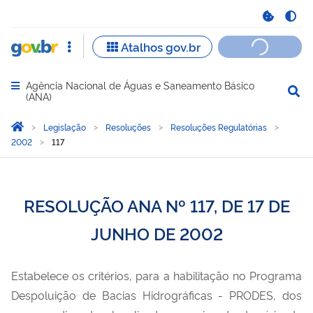
Agência Nacional de Águas e Saneamento Básico
Abrir menu principal de navegação
(ANA)
Você está aqui:
Página Inicial
Legislação
Resoluções
Resoluções Regulatórias
2002
117
RESOLUÇÃO ANA Nº 117, DE 17 DE
JUNHO DE 2002
Estabelece
Estabelece os critérios, para a habilitação no Programa
os
Despoluição de Bacias Hidrográficas - PRODES, dos
critérios,