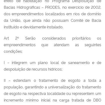
efeito de habilitação no Programa Despoluição de
de
Bacias Hidrográficas – PRODES, no exercício de 2002,
domínio
dos empreendimentos localizados em rios de domínio
da
da União, que ainda não possuam Comitê de Bacia
União,
instituído e devidamente instalado.
que
ainda
Art 2º Serão considerados prioritários os
não
empreendimentos que atendam as seguintes
possuam
condições:
Comitê
de
I – integrem um plano local de saneamento e de
Bacia
despoluição de recursos hídricos;
instituído
e
II – estendam o tratamento de esgoto a toda a
instalado
população, garantindo a universalização do tratamento
e
de esgoto na respectiva localidade ou representem um
dá
incremento mínimo inicial na carga tratada de DBO