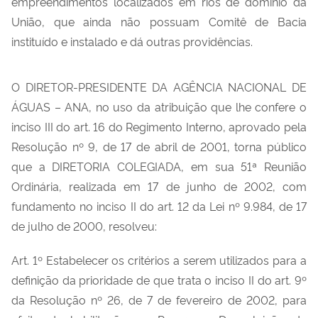
empreendimentos localizados em rios de domínio da
para
União, que ainda não possuam Comitê de Bacia
a
instituído e instalado e dá outras providências.
habilitação
no
Programa
O DIRETOR-PRESIDENTE DA AGÊNCIA NACIONAL DE
Despoluição
ÁGUAS – ANA, no uso da atribuição que lhe confere o
de
inciso III do art. 16 do Regimento Interno, aprovado pela
Bacias
Resolução nº 9, de 17 de abril de 2001, torna público
Hidrográficas
que a DIRETORIA COLEGIADA, em sua 51ª Reunião
-
Ordinária, realizada em 17 de junho de 2002, com
PRODES,
fundamento no inciso II do art. 12 da Lei nº 9.984, de 17
dos
de julho de 2000, resolveu:
empreendimentos
Art. 1º Estabelecer os critérios a serem utilizados para a
localizados
definição da prioridade de que trata o inciso II do art. 9º
em
da Resolução nº 26, de 7 de fevereiro de 2002, para
rios