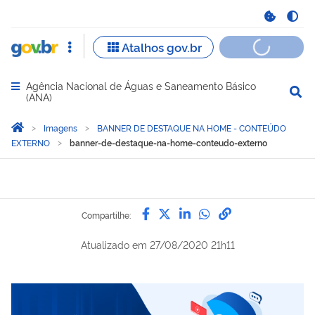
Agência Nacional de Águas e Saneamento Básico
Abrir menu principal de navegação
(ANA)
Você está aqui:
Página Inicial
Imagens
BANNER DE DESTAQUE NA HOME - CONTEÚDO
EXTERNO
banner-de-destaque-na-home-conteudo-externo
Compartilhe por Facebook
Compartilhe por Twitter
Compartilhe por Lin
Compartilhe por
link para Copi
Compartilhe:
Atualizado em
27/08/2020 21h11