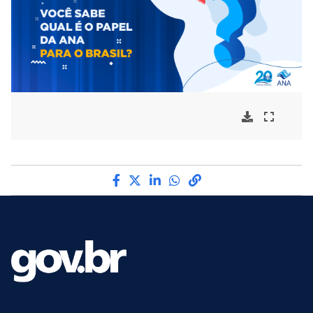
Compartilhe por Facebook
Compartilhe por Twitter
Compartilhe por LinkedI
Compartilhe por Wha
link para Copiar pa