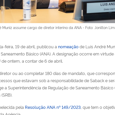
é Muniz assume cargo de diretor interino da ANA - Foto: Jonilton L
a-feira, 19 de abril, publicou a
nomeação
de Luis André Muni
e Saneamento Básico (ANA). A designação ocorre em virtude
de ontem, a contar de 6 de abril.
retor ou ao completar 180 dias de mandato, que correspond
ocessos que estavam sob a responsabilidade de Saback e ser
ge a Superintendência de Regulação de Saneamento Básico 
 (SRB).
belecida pela
Resolução ANA nº 149/2023
, que tem o objet
 da Agência.