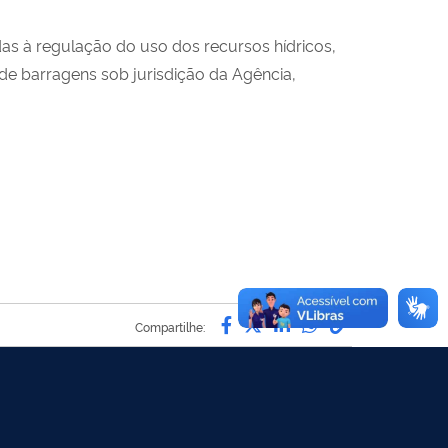
das à regulação do uso dos recursos hídricos,
de barragens sob jurisdição da Agência,
Compartilhe por Facebo
Compartilhe por Twit
Compartilhe por L
Compartilhe p
link para C
Compartilhe: