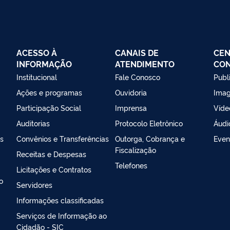
ACESSO À
CANAIS DE
CEN
INFORMAÇÃO
ATENDIMENTO
CO
Institucional
Fale Conosco
Publ
Ações e programas
Ouvidoria
Ima
Participação Social
Imprensa
Víde
Auditorias
Protocolo Eletrônico
Áudi
s
Convênios e Transferências
Outorga, Cobrança e
Even
Fiscalização
Receitas e Despesas
Telefones
Licitações e Contratos
o
Servidores
Informações classificadas
Serviços de Informação ao
Cidadão - SIC