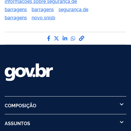
informações sobre segurança de
barragens
barragens
segurança de
barragens
novo snisb
Compartilhe por Facebook
Compartilhe por Twitter
Compartilhe por LinkedI
Compartilhe por Wha
link para Copiar pa
COMPOSIÇÃO
ASSUNTOS