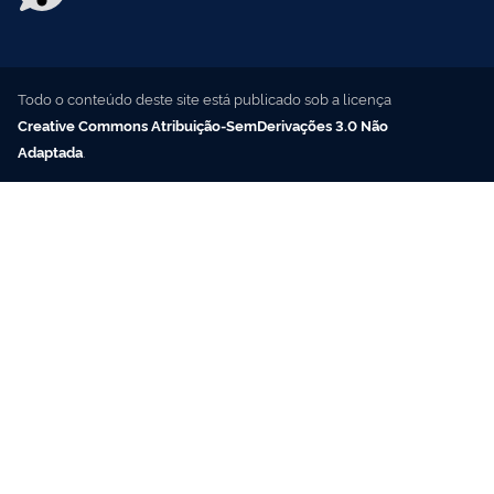
Todo o conteúdo deste site está publicado sob a licença
Creative Commons Atribuição-SemDerivações 3.0 Não
Adaptada
.