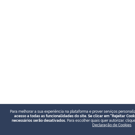
Para melhorar a sua experiência na plataforma e prover serviços personali
acesso a todas as funcionalidades do site. Se clicar em "Rejeitar Coo
necessários serão desativados.
Para escolher quais quer autorizar, cliq
Declaração de Cookies
.