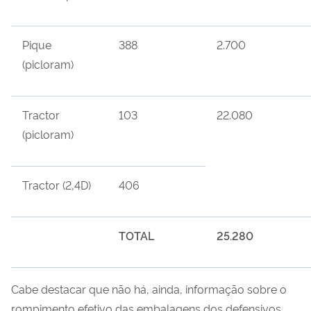
Pique
388
2.700
(picloram)
Tractor
103
22.080
(picloram)
Tractor (2,4D)
406
TOTAL
25.280
Cabe destacar que não há, ainda, informação sobre o
rompimento efetivo das embalagens dos defensivos