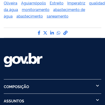
Oliveira
Aguiarnópolis
Estreito
Imperatriz
qualidad
da água
monitoramento
abastecimento de
água
abastecimento
saneamento
Compartilhe por Facebook
Compartilhe por Twitter
Compartilhe por LinkedI
Compartilhe por Wha
link para Copiar pa
COMPOSIÇÃO
ASSUNTOS