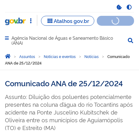
Agência Nacional de Águas e Saneamento Básico
Abrir menu principal de navegação
(ANA)
Você está aqui:
Página Inicial
Assuntos
Notícias e eventos
Notícias
Comunicado
ANA de 25/12/2024
Comunicado ANA de 25/12/2024
Assunto: Diluição dos poluentes potencialmente
presentes na coluna d’água do rio Tocantins após
acidente na Ponte Juscelino Kubitschek de
Oliveira entre os municípios de Aguiarnópolis
(TO) e Estreito (MA)