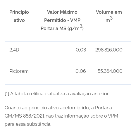
Princípio
Valor Máximo
Volume em
3
ativo
Permitido - VMP
m
3
Portaria MS (g/m
)
2,4D
0,03
298.816.000
Picloram
0,06
55.364.000
[1] A tabela retifica e atualiza a avaliação anterior
Quanto ao princípio ativo acetomiprido, a Portaria
GM/MS 888/2021 não traz informação sobre o VPM
para essa substância.