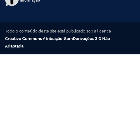
Informação
Todo o conteúdo deste site está publicado sob a licença
Creative Commons Atribuição-SemDerivações 3.0 Não
Adaptada
.