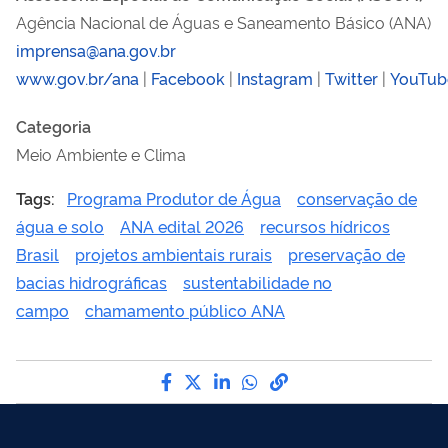
Agência Nacional de Águas e Saneamento Básico (ANA)
imprensa@ana.gov.br
www.gov.br/ana
|
Facebook
|
Instagram
|
Twitter
|
YouTub
Categoria
Meio Ambiente e Clima
Tags:
Programa Produtor de Água
conservação de
água e solo
ANA edital 2026
recursos hídricos
Brasil
projetos ambientais rurais
preservação de
bacias hidrográficas
sustentabilidade no
campo
chamamento público ANA
Compartilhe por Facebook
Compartilhe por Twitter
Compartilhe por LinkedI
Compartilhe por Wha
link para Copiar pa