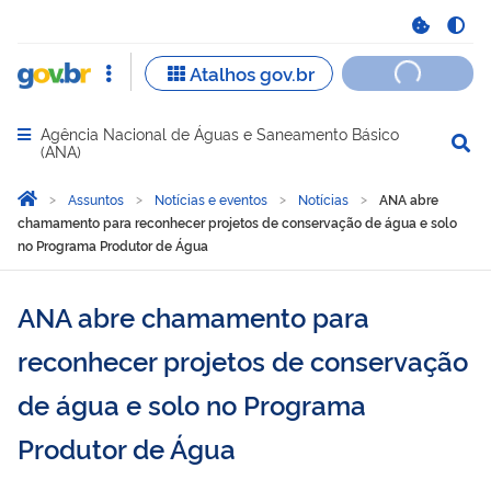
Agência Nacional de Águas e Saneamento Básico
Abrir menu principal de navegação
(ANA)
Você está aqui:
Página Inicial
Assuntos
Notícias e eventos
Notícias
ANA abre
chamamento para reconhecer projetos de conservação de água e solo
no Programa Produtor de Água
ANA abre chamamento para
reconhecer projetos de conservação
de água e solo no Programa
Produtor de Água