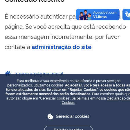
É necessário autenticar para visualizar essa
página. Se você acredita que está recebendo
essa mensagem incorretamente, por favor
contate a
administração do site
.
Ir para a página inicial
Para melhorar a sua experiência na plataforma e prover serviços
personalizados, utilizamos cookies.
Ao aceitar, você terá acesso a todas as
funcionalidades do site. Se clicar em "Rejeitar Cookies", os cookies que nã
forem estritamente necessários serão desativados.
Para escolher quais que
autorizar, clique em "Gerenciar cookies". Saiba mais em nossa
Declaração d
Cookies
.
Gerenciar cookies
Rejeitar cookies