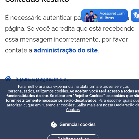
É necessário autenticar para visualizar essa
página. Se você acredita que está recebendo
essa mensagem incorretamente, por favor
contate a
administração do site
.
Ir para a página inicial
Para melhorar a sua experiência na plataforma e prover serviços
personalizados, utilizamos cookies.
Ao aceitar, você terá acesso a todas as
funcionalidades do site. Se clicar em "Rejeitar Cookies", os cookies que nã
forem estritamente necessários serão desativados.
Para escolher quais que
autorizar, clique em "Gerenciar cookies". Saiba mais em nossa
Declaração d
Cookies
.
Gerenciar cookies
Rejeitar cookies