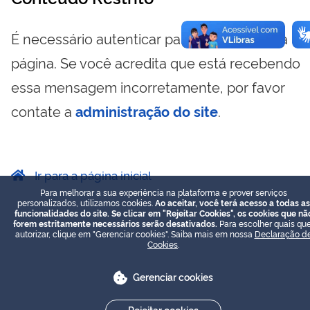
É necessário autenticar para visualizar essa
página. Se você acredita que está recebendo
essa mensagem incorretamente, por favor
contate a
administração do site
.
Ir para a página inicial
Para melhorar a sua experiência na plataforma e prover serviços
personalizados, utilizamos cookies.
Ao aceitar, você terá acesso a todas as
funcionalidades do site. Se clicar em "Rejeitar Cookies", os cookies que nã
forem estritamente necessários serão desativados.
Para escolher quais que
autorizar, clique em "Gerenciar cookies". Saiba mais em nossa
Declaração d
Cookies
.
Gerenciar cookies
Rejeitar cookies