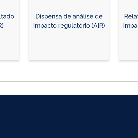
ltado
Dispensa de análise de
Rela
R)
impacto regulatório (AIR)
impac