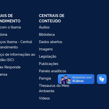
AIS DE
CENTRAIS DE
NDIMENTO
CONTEÚDO
 com o Ibama
Áudios
doria
Biblioteca
iços Ibama - Central
Dados abertos
tendimento
Imagens
iço de Informações ao
Legislação
dão (SIC)
Publicações
ex Responde
Painéis analíticos
ensa
Pamgia
Thesaurus do Meio
Ambiente
Vídeos