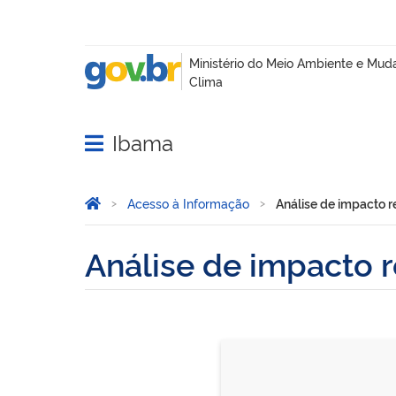
Ibama
Abrir menu principal de navegação
Você está aqui:
Página Inicial
Acesso à Informação
Análise de impacto re
Análise de impacto r