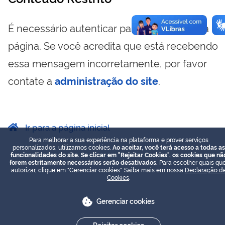
É necessário autenticar para visualizar essa
página. Se você acredita que está recebendo
essa mensagem incorretamente, por favor
contate a
administração do site
.
Ir para a página inicial
Para melhorar a sua experiência na plataforma e prover serviços
personalizados, utilizamos cookies.
Ao aceitar, você terá acesso a todas as
funcionalidades do site. Se clicar em "Rejeitar Cookies", os cookies que nã
forem estritamente necessários serão desativados.
Para escolher quais que
autorizar, clique em "Gerenciar cookies". Saiba mais em nossa
Declaração d
Cookies
.
Gerenciar cookies
Rejeitar cookies