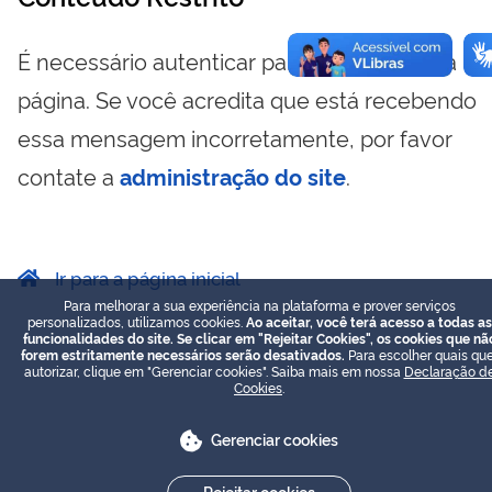
É necessário autenticar para visualizar essa
página. Se você acredita que está recebendo
essa mensagem incorretamente, por favor
contate a
administração do site
.
Ir para a página inicial
Para melhorar a sua experiência na plataforma e prover serviços
personalizados, utilizamos cookies.
Ao aceitar, você terá acesso a todas as
funcionalidades do site. Se clicar em "Rejeitar Cookies", os cookies que nã
forem estritamente necessários serão desativados.
Para escolher quais que
autorizar, clique em "Gerenciar cookies". Saiba mais em nossa
Declaração d
Cookies
.
Gerenciar cookies
Rejeitar cookies