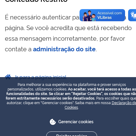
É necessário autenticar para visualizar essa
página. Se você acredita que está recebendo
essa mensagem incorretamente, por favor
contate a
administração do site
.
Ir para a página inicial
Para melhorar a sua experiência na plataforma e prover serviços
personalizados, utilizamos cookies.
Ao aceitar, você terá acesso a todas as
funcionalidades do site. Se clicar em "Rejeitar Cookies", os cookies que nã
forem estritamente necessários serão desativados.
Para escolher quais que
autorizar, clique em "Gerenciar cookies". Saiba mais em nossa
Declaração d
Cookies
.
Gerenciar cookies
Rejeitar cookies