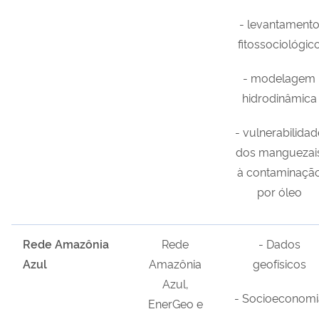
- levantament
fitossociológic
- modelagem
hidrodinâmica
- vulnerabilidad
dos manguezai
à contaminaçã
por óleo
Rede Amazônia
Rede
- Dados
Azul
Amazônia
geofísicos
Azul,
- Socioeconomi
EnerGeo e