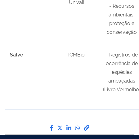
Univali
- Recursos
ambientais,
proteção e
conservação
Salve
ICMBio
- Registros de
ocorrência de
espécies
ameaçadas
(Livro Vermelho
Compartilhe por Facebook
Compartilhe por Twitter
Compartilhe por LinkedI
Compartilhe por Wha
link para Copiar pa