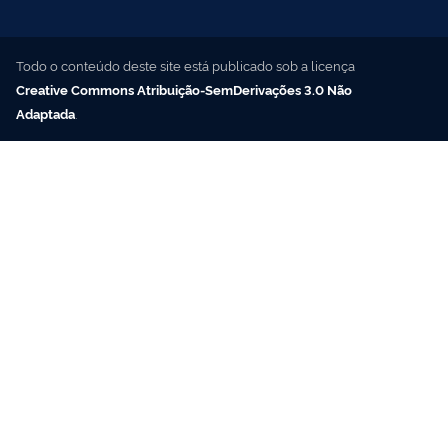
Todo o conteúdo deste site está publicado sob a licença
Creative Commons Atribuição-SemDerivações 3.0 Não
Adaptada
.