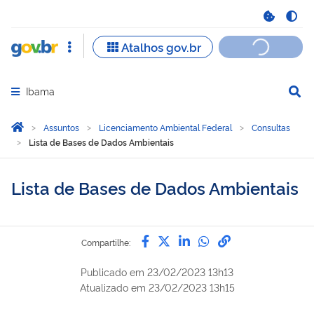
Ibama
Abrir menu principal de navegação
Você está aqui:
Página Inicial
Assuntos
Licenciamento Ambiental Federal
Consultas
Lista de Bases de Dados Ambientais
Lista de Bases de Dados Ambientais
Compartilhe por Facebook
Compartilhe por Twitter
Compartilhe por Lin
Compartilhe por
link para Copi
Compartilhe:
Publicado em
23/02/2023 13h13
Atualizado em
23/02/2023 13h15