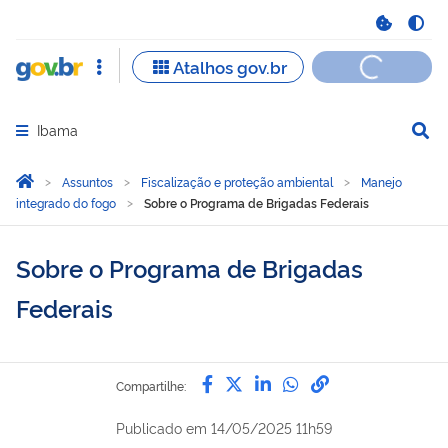
Ibama
Abrir menu principal de navegação
Você está aqui:
Página Inicial
Assuntos
Fiscalização e proteção ambiental
Manejo
integrado do fogo
Sobre o Programa de Brigadas Federais
Sobre o Programa de Brigadas
Federais
Compartilhe por Facebook
Compartilhe por Twitter
Compartilhe por Lin
Compartilhe por
link para Copi
Compartilhe:
Publicado em
14/05/2025 11h59