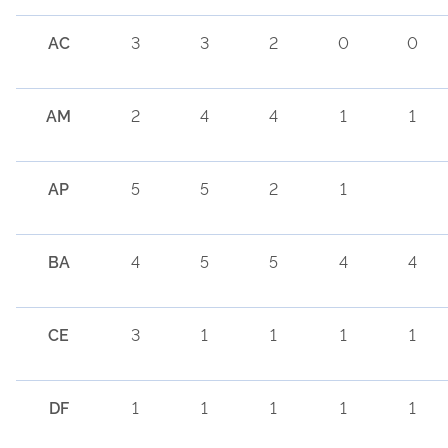
AC
3
3
2
0
0
AM
2
4
4
1
1
AP
5
5
2
1
BA
4
5
5
4
4
CE
3
1
1
1
1
DF
1
1
1
1
1