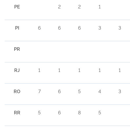
PE
2
2
1
PI
6
6
6
3
3
PR
RJ
1
1
1
1
1
RO
7
6
5
4
3
RR
5
6
8
5