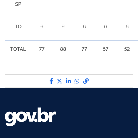
SP
TO
6
9
6
6
6
TOTAL
77
88
77
57
52
Compartilhe por Facebook
Compartilhe por Twitter
Compartilhe por LinkedI
Compartilhe por Wha
link para Copiar pa